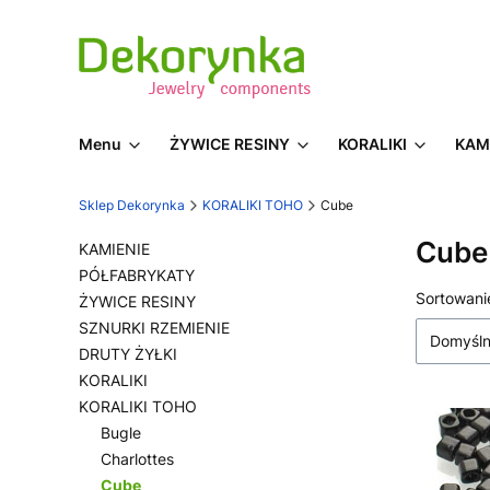
Menu
ŻYWICE RESINY
KORALIKI
KAM
Sklep Dekorynka
KORALIKI TOHO
Cube
Cube
KAMIENIE
PÓŁFABRYKATY
Lista
Sortowani
ŻYWICE RESINY
SZNURKI RZEMIENIE
Domyśl
DRUTY ŻYŁKI
KORALIKI
KORALIKI TOHO
Bugle
Charlottes
Cube