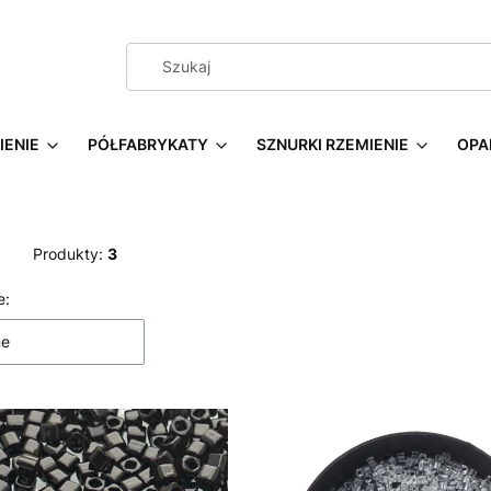
IENIE
PÓŁFABRYKATY
SZNURKI RZEMIENIE
OPA
Produkty:
3
 produktów
e:
ne