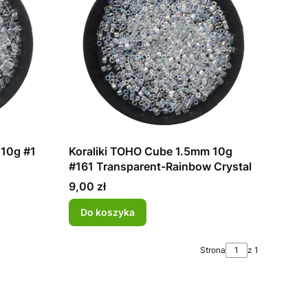
 10g #1
Koraliki TOHO Cube 1.5mm 10g
#161 Transparent-Rainbow Crystal
Cena
9,00 zł
Do koszyka
Strona
z 1