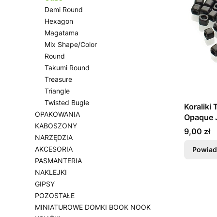
Demi Round
Hexagon
Magatama
Mix Shape/Color
Round
Takumi Round
Treasure
Triangle
Twisted Bugle
Koralik
OPAKOWANIA
Opaque 
KABOSZONY
Cena
9,00 zł
NARZĘDZIA
AKCESORIA
Powiad
PASMANTERIA
NAKLEJKI
GIPSY
POZOSTAŁE
MINIATUROWE DOMKI BOOK NOOK