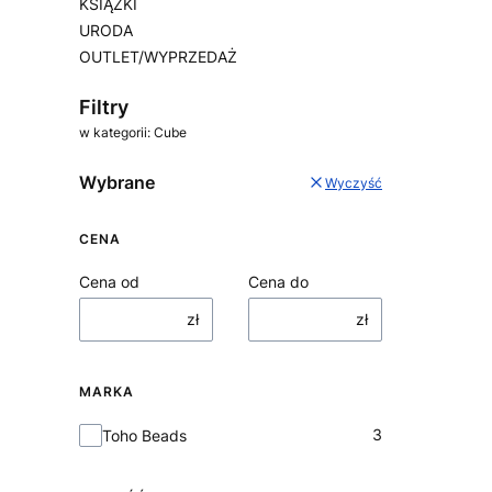
KSIĄŻKI
URODA
OUTLET/WYPRZEDAŻ
Koniec menu
Filtry
w kategorii: Cube
Wybrane
Wyczyść
CENA
Cena od
Cena do
zł
zł
MARKA
Marka
3
Toho Beads