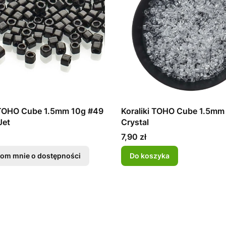
i TOHO Cube 1.5mm 10g #49
Koraliki TOHO Cube 1.5mm
Jet
Crystal
Cena
7,90 zł
om mnie o dostępności
Do koszyka