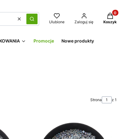
Produkty w kos
Wyczyść
Szukaj
Ulubione
Zaloguj się
Koszyk
KOWANIA
Promocje
Nowe produkty
Strona
z 1