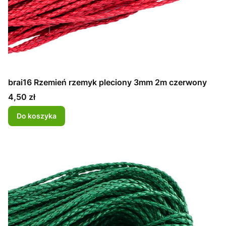
brai16 Rzemień rzemyk pleciony 3mm 2m czerwony
Cena
4,50 zł
Do koszyka