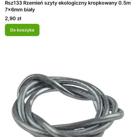
Rsz133 Rzemień szyty ekologiczny kropkowany 0.5m
7x6mm biały
Cena
2,90 zł
Do koszyka