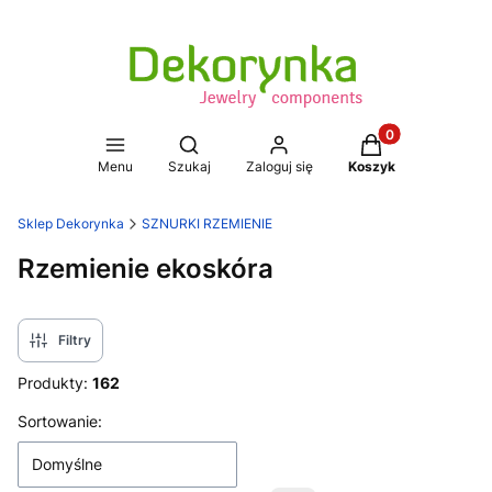
Produkty w koszy
Otwórz wyszukiwarkę
Menu
Szukaj
Zaloguj się
Koszyk
Sklep Dekorynka
SZNURKI RZEMIENIE
Rzemienie ekoskóra
Filtry
Produkty:
162
Lista produktów
Sortowanie:
Domyślne