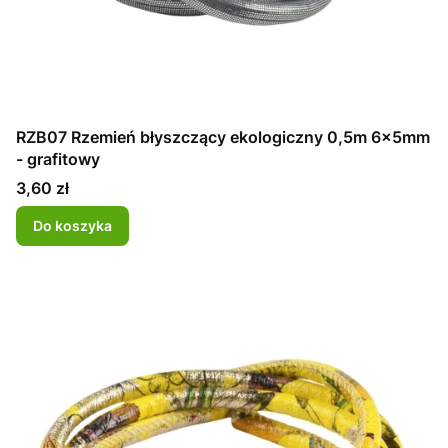
RZB07 Rzemień błyszczący ekologiczny 0,5m 6x5mm
- grafitowy
Cena
3,60 zł
Do koszyka