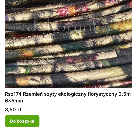
Rsz174 Rzemień szyty ekologiczny florystyczny 0.5m
6x5mm
Cena
3,50 zł
Do koszyka