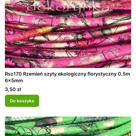
Rsz170 Rzemień szyty ekologiczny florystyczny 0.5m
6x5mm
Cena
3,50 zł
Do koszyka