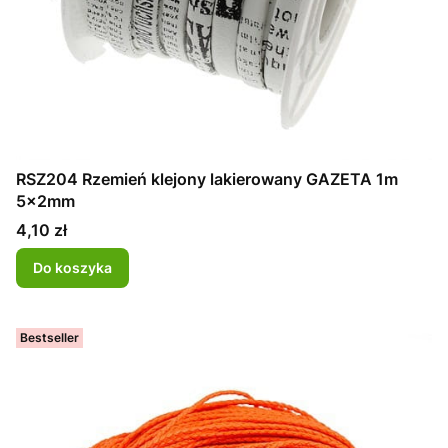
RSZ204 Rzemień klejony lakierowany GAZETA 1m
5x2mm
Cena
4,10 zł
Do koszyka
Bestseller