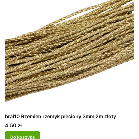
brai10 Rzemień rzemyk pleciony 3mm 2m złoty
Cena
4,50 zł
Do koszyka