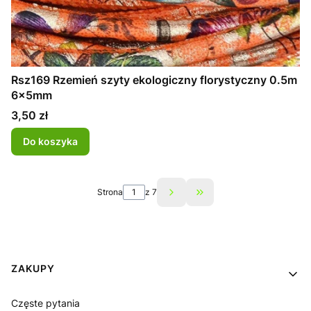
Rsz169 Rzemień szyty ekologiczny florystyczny 0.5m
6x5mm
Cena
3,50 zł
Do koszyka
Strona
z 7
Przejdź do ostatniej st
Linki w stopce
ZAKUPY
Częste pytania