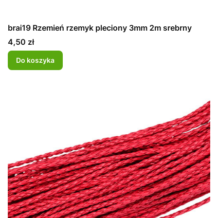
brai19 Rzemień rzemyk pleciony 3mm 2m srebrny
Cena
4,50 zł
Do koszyka