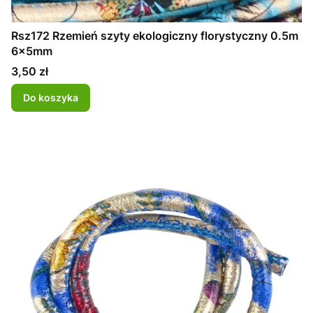
Rsz172 Rzemień szyty ekologiczny florystyczny 0.5m
6x5mm
Cena
3,50 zł
Do koszyka