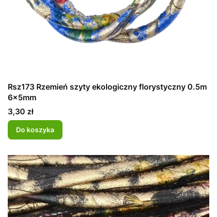
Rsz173 Rzemień szyty ekologiczny florystyczny 0.5m
6x5mm
Cena
3,30 zł
Do koszyka