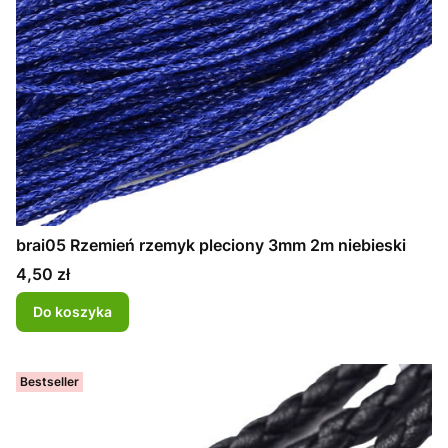
brai05 Rzemień rzemyk pleciony 3mm 2m niebieski
Cena
4,50 zł
Do koszyka
Bestseller