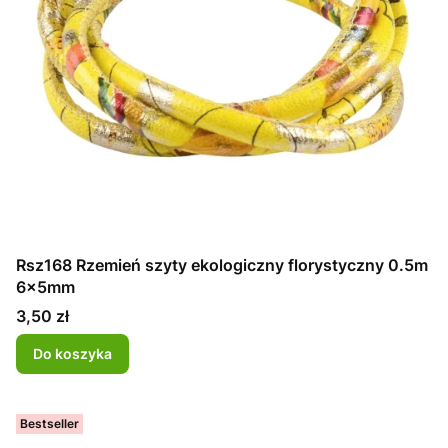
Rsz168 Rzemień szyty ekologiczny florystyczny 0.5m
6x5mm
Cena
3,50 zł
Do koszyka
Bestseller