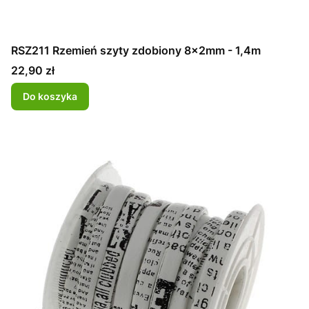
RSZ211 Rzemień szyty zdobiony 8x2mm - 1,4m
Cena
22,90 zł
Do koszyka