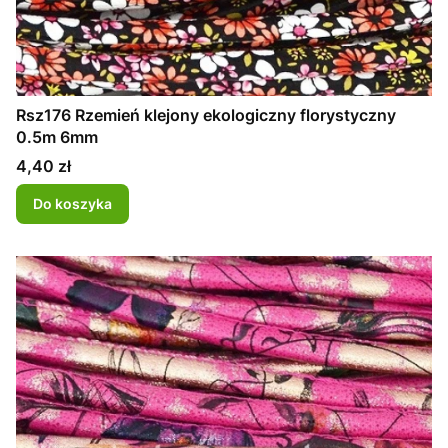
Rsz176 Rzemień klejony ekologiczny florystyczny
0.5m 6mm
Cena
4,40 zł
Do koszyka