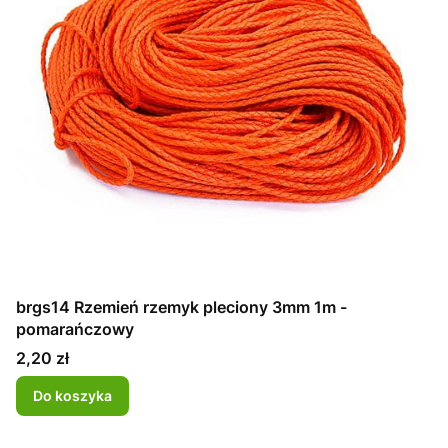
brgs14 Rzemień rzemyk pleciony 3mm 1m -
pomarańczowy
Cena
2,20 zł
Do koszyka