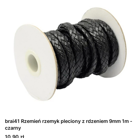
brai41 Rzemień rzemyk pleciony z rdzeniem 9mm 1m -
czarny
Cena
10,90 zł