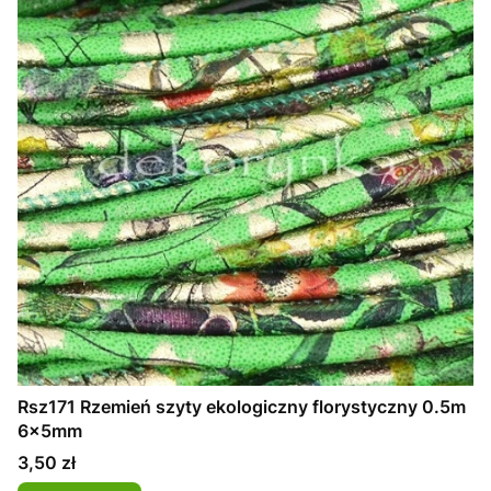
Rsz171 Rzemień szyty ekologiczny florystyczny 0.5m
6x5mm
Cena
3,50 zł