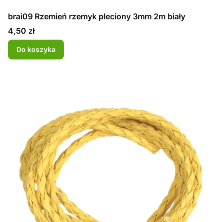
brai09 Rzemień rzemyk pleciony 3mm 2m biały
Cena
4,50 zł
Do koszyka