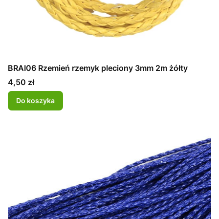
BRAI06 Rzemień rzemyk pleciony 3mm 2m żółty
Cena
4,50 zł
Do koszyka