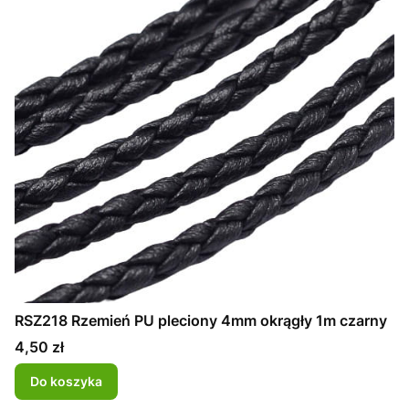
RSZ218 Rzemień PU pleciony 4mm okrągły 1m czarny
Cena
4,50 zł
Do koszyka