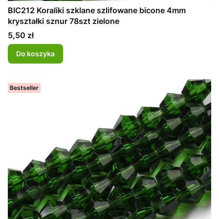
BIC212 Koraliki szklane szlifowane bicone 4mm
kryształki sznur 78szt zielone
Cena
5,50 zł
Do koszyka
Bestseller