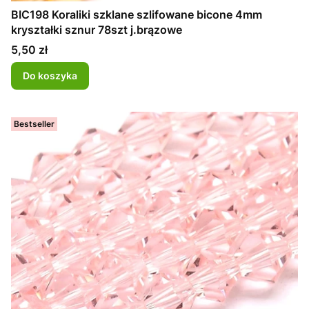
BIC198 Koraliki szklane szlifowane bicone 4mm
kryształki sznur 78szt j.brązowe
Cena
5,50 zł
Do koszyka
Bestseller