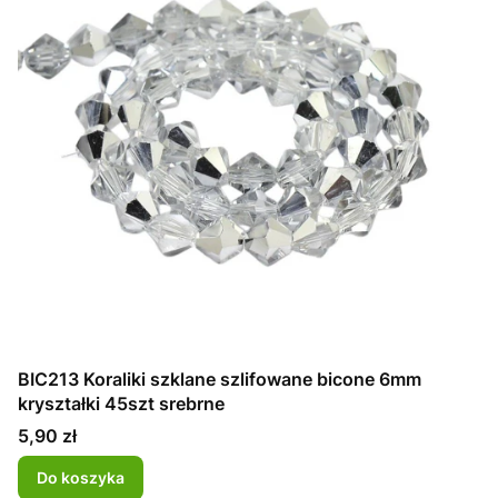
BIC213 Koraliki szklane szlifowane bicone 6mm
kryształki 45szt srebrne
Cena
5,90 zł
Do koszyka