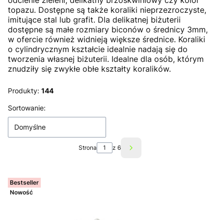
odcienie zieleni, delikatny brzoskwiniowy czy kolor
topazu. Dostępne są także koraliki nieprzezroczyste,
imitujące stal lub grafit. Dla delikatnej biżuterii
dostępne są małe rozmiary biconów o średnicy 3mm,
w ofercie również widnieją większe średnice. Koraliki
o cylindrycznym kształcie idealnie nadają się do
tworzenia własnej biżuterii. Idealne dla osób, którym
znudziły się zwykłe obłe kształty koralików.
Produkty:
144
Lista produktów
Sortowanie:
Domyślne
Strona
z 6
Następne produkty
Bestseller
Nowość