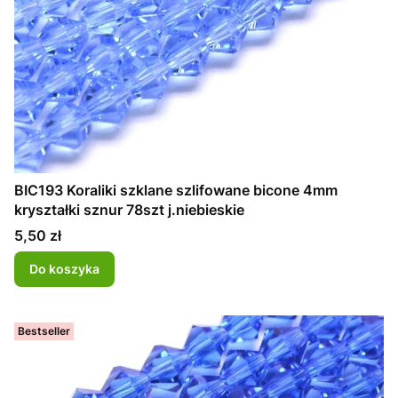
BIC193 Koraliki szklane szlifowane bicone 4mm
kryształki sznur 78szt j.niebieskie
Cena
5,50 zł
Do koszyka
Bestseller