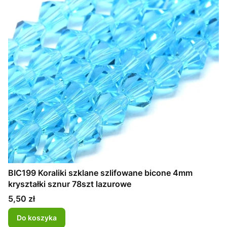
BIC199 Koraliki szklane szlifowane bicone 4mm
kryształki sznur 78szt lazurowe
Cena
5,50 zł
Do koszyka