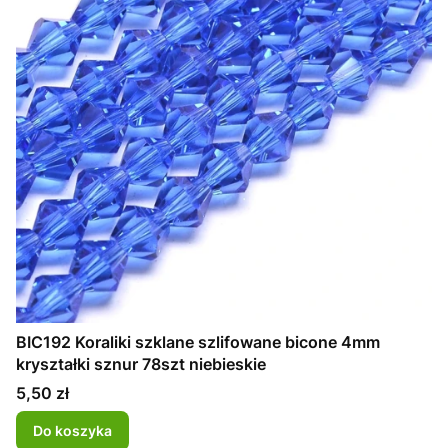
BIC192 Koraliki szklane szlifowane bicone 4mm
kryształki sznur 78szt niebieskie
Cena
5,50 zł
Do koszyka