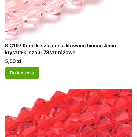
BIC197 Koraliki szklane szlifowane bicone 4mm
kryształki sznur 78szt różowe
Cena
5,50 zł
Do koszyka