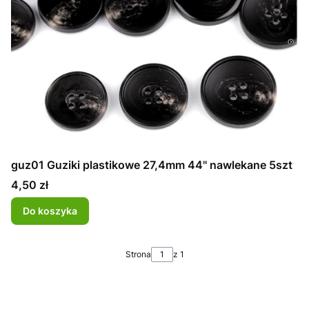
guz01 Guziki plastikowe 27,4mm 44'' nawlekane 5szt
Cena
4,50 zł
Do koszyka
Strona
z 1