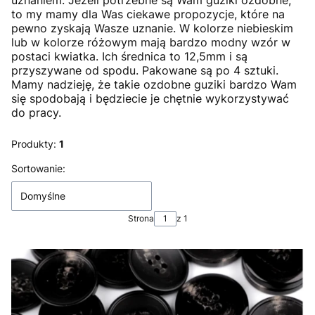
uznaniem. Jeżeli potrzebne są Wam guziki ozdobne,
to my mamy dla Was ciekawe propozycje, które na
pewno zyskają Wasze uznanie. W kolorze niebieskim
lub w kolorze różowym mają bardzo modny wzór w
postaci kwiatka. Ich średnica to 12,5mm i są
przyszywane od spodu. Pakowane są po 4 sztuki.
Mamy nadzieję, że takie ozdobne guziki bardzo Wam
się spodobają i będziecie je chętnie wykorzystywać
do pracy.
Produkty:
1
Lista produktów
Sortowanie:
Domyślne
Strona
z 1