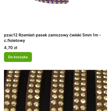
pzac12 Rzemień pasek zamszowy ćwieki 5mm 1m -
c.fioletowy
Cena
4,70 zł
Do koszyka