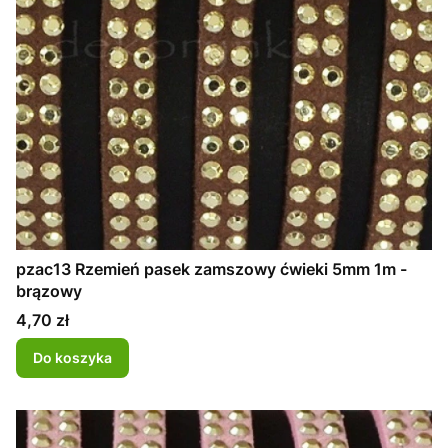
pzac13 Rzemień pasek zamszowy ćwieki 5mm 1m -
brązowy
Cena
4,70 zł
Do koszyka