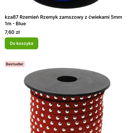
kza87 Rzemień Rzemyk zamszowy z ćwiekami 5mm
1m - Blue
Cena
7,60 zł
Do koszyka
Bestseller