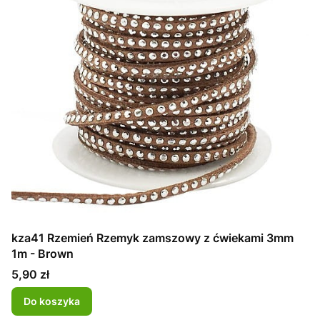
kza41 Rzemień Rzemyk zamszowy z ćwiekami 3mm
1m - Brown
Cena
5,90 zł
Do koszyka