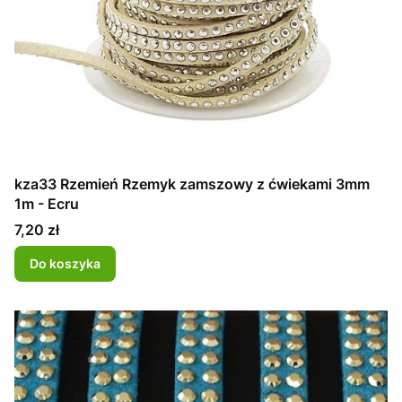
kza33 Rzemień Rzemyk zamszowy z ćwiekami 3mm
1m - Ecru
Cena
7,20 zł
Do koszyka