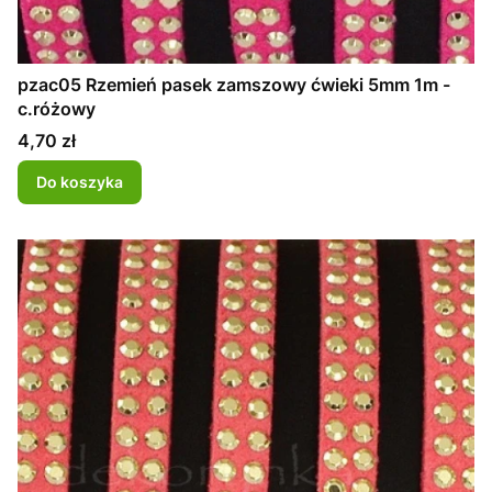
pzac05 Rzemień pasek zamszowy ćwieki 5mm 1m -
c.różowy
Cena
4,70 zł
Do koszyka