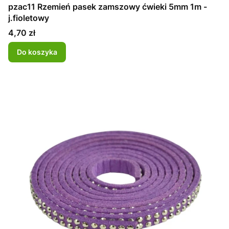
pzac11 Rzemień pasek zamszowy ćwieki 5mm 1m -
j.fioletowy
Cena
4,70 zł
Do koszyka