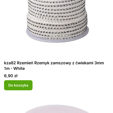
kza82 Rzemień Rzemyk zamszowy z ćwiekami 3mm
1m - White
Cena
6,90 zł
Do koszyka