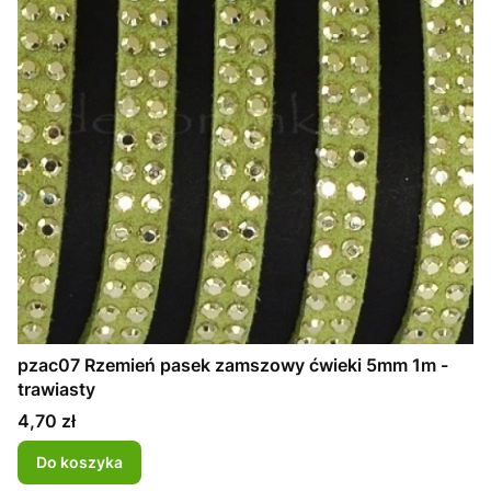
pzac07 Rzemień pasek zamszowy ćwieki 5mm 1m -
trawiasty
Cena
4,70 zł
Do koszyka