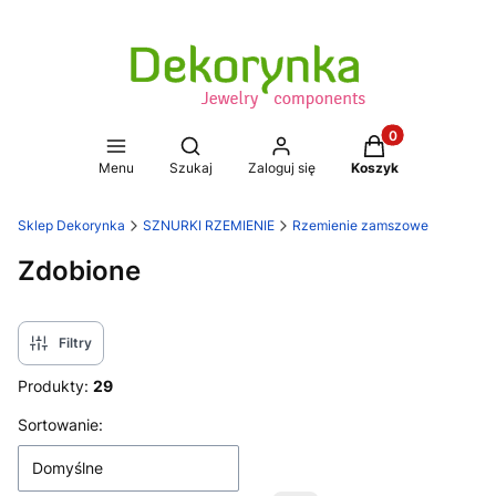
Produkty w koszy
Otwórz wyszukiwarkę
Menu
Szukaj
Zaloguj się
Koszyk
Sklep Dekorynka
SZNURKI RZEMIENIE
Rzemienie zamszowe
Zdobione
Filtry
Produkty:
29
Lista produktów
Sortowanie:
Domyślne