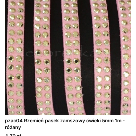
pzac04 Rzemień pasek zamszowy ćwieki 5mm 1m -
różany
Cena