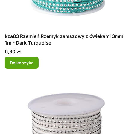
kza83 Rzemień Rzemyk zamszowy z ćwiekami 3mm
1m - Dark Turquoise
Cena
6,90 zł
Do koszyka