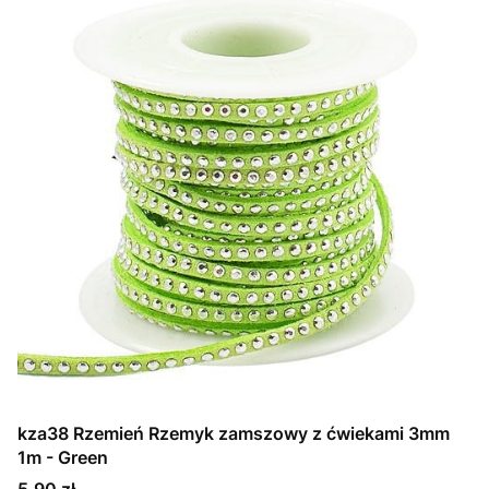
kza38 Rzemień Rzemyk zamszowy z ćwiekami 3mm
1m - Green
Cena