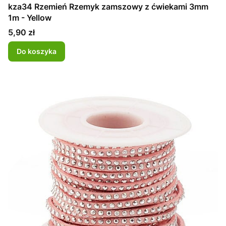
kza34 Rzemień Rzemyk zamszowy z ćwiekami 3mm
1m - Yellow
Cena
5,90 zł
Do koszyka