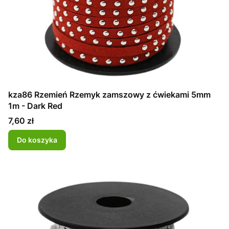
kza86 Rzemień Rzemyk zamszowy z ćwiekami 5mm
1m - Dark Red
Cena
7,60 zł
Do koszyka