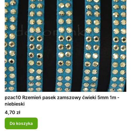
pzac10 Rzemień pasek zamszowy ćwieki 5mm 1m -
niebieski
Cena
4,70 zł
Do koszyka