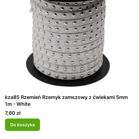
kza85 Rzemień Rzemyk zamszowy z ćwiekami 5mm
1m - White
Cena
7,60 zł
Do koszyka