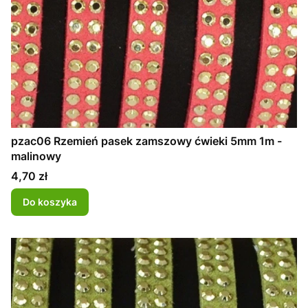
pzac06 Rzemień pasek zamszowy ćwieki 5mm 1m -
malinowy
Cena
4,70 zł
Do koszyka