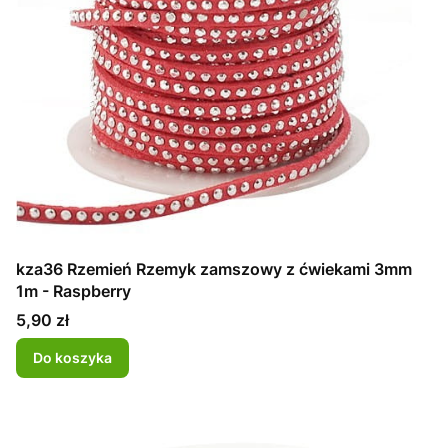
kza36 Rzemień Rzemyk zamszowy z ćwiekami 3mm
1m - Raspberry
Cena
5,90 zł
Do koszyka