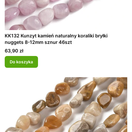
KK132 Kunzyt kamień naturalny koraliki bryłki
nuggets 8-12mm sznur 46szt
Cena
63,90 zł
Do koszyka