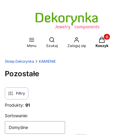
Produkty w koszy
Otwórz wyszukiwarkę
Menu
Szukaj
Zaloguj się
Koszyk
Sklep Dekorynka
KAMIENIE
Pozostałe
Filtry
Produkty:
91
Lista produktów
Sortowanie:
Domyślne