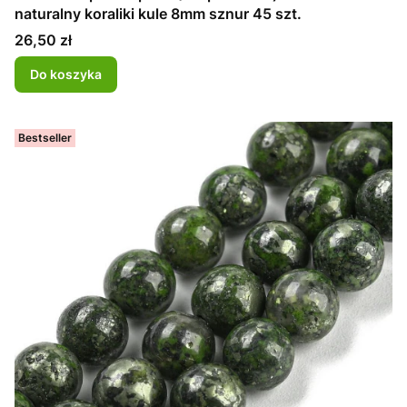
naturalny koraliki kule 8mm sznur 45 szt.
Cena
26,50 zł
Do koszyka
Bestseller