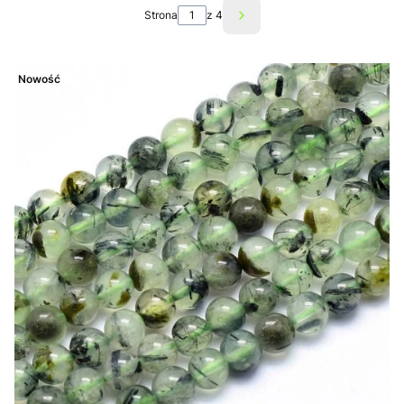
Strona
z 4
Następne produkty
Nowość