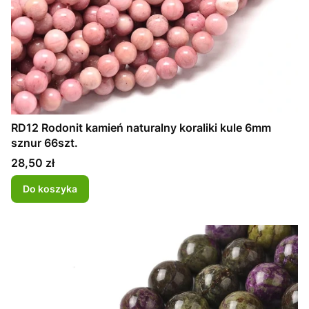
RD12 Rodonit kamień naturalny koraliki kule 6mm
sznur 66szt.
Cena
28,50 zł
Do koszyka