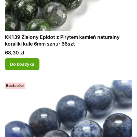
KK139 Zielony Epidot z Pirytem kamień naturalny
koraliki kule 6mm sznur 66szt
Cena
68,30 zł
Do koszyka
Bestseller