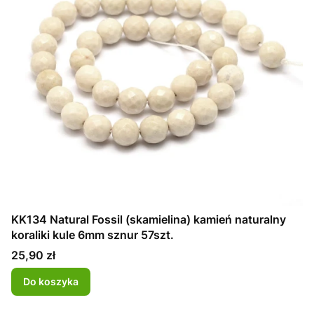
KK134 Natural Fossil (skamielina) kamień naturalny
koraliki kule 6mm sznur 57szt.
Cena
25,90 zł
Do koszyka