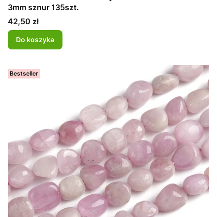
3mm sznur 135szt.
Cena
42,50 zł
Do koszyka
Bestseller