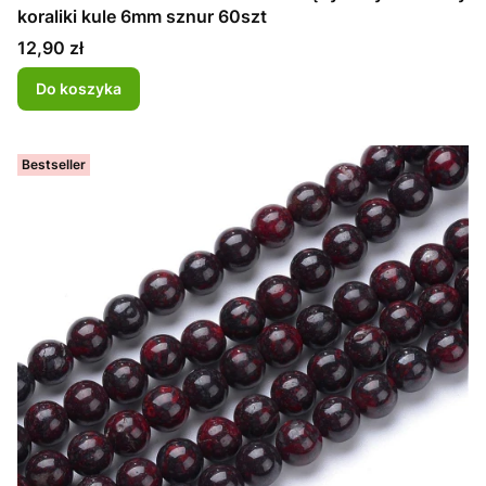
koraliki kule 6mm sznur 60szt
Cena
12,90 zł
Do koszyka
Bestseller