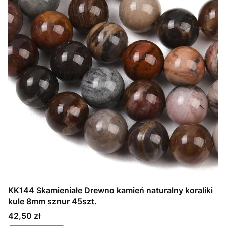
KK144 Skamieniałe Drewno kamień naturalny koraliki
kule 8mm sznur 45szt.
Cena
42,50 zł