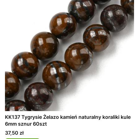
KK137 Tygrysie Żelazo kamień naturalny koraliki kule
6mm sznur 60szt
Cena
37,50 zł