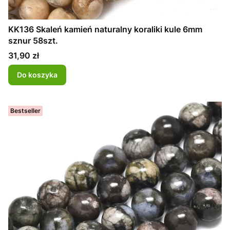
KK136 Skaleń kamień naturalny koraliki kule 6mm
sznur 58szt.
Cena
31,90 zł
Do koszyka
Bestseller