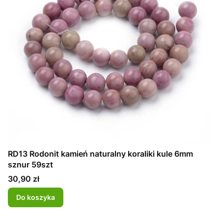
RD13 Rodonit kamień naturalny koraliki kule 6mm
sznur 59szt
Cena
30,90 zł
Do koszyka