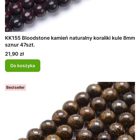
KK155 Bloodstone kamień naturalny koraliki kule 8mm
sznur 47szt.
Cena
21,90 zł
Do koszyka
Bestseller