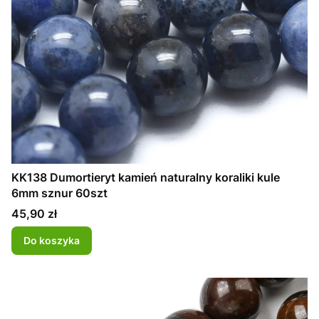
KK138 Dumortieryt kamień naturalny koraliki kule
6mm sznur 60szt
Cena
45,90 zł
Do koszyka