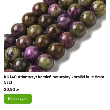
KK140 Atlantysyt kamień naturalny koraliki kule 8mm
5szt
Cena
26,90 zł
Do koszyka