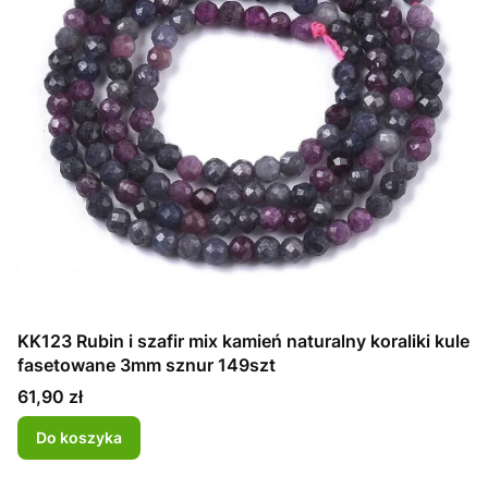
KK123 Rubin i szafir mix kamień naturalny koraliki kule
fasetowane 3mm sznur 149szt
Cena
61,90 zł
Do koszyka