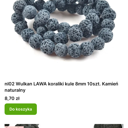
nl02 Wulkan LAWA koraliki kule 8mm 10szt. Kamień
naturalny
Cena
8,70 zł
Do koszyka