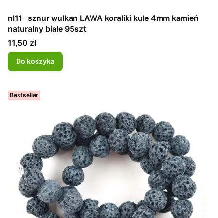
nl11- sznur wulkan LAWA koraliki kule 4mm kamień
naturalny białe 95szt
Cena
11,50 zł
Do koszyka
Bestseller