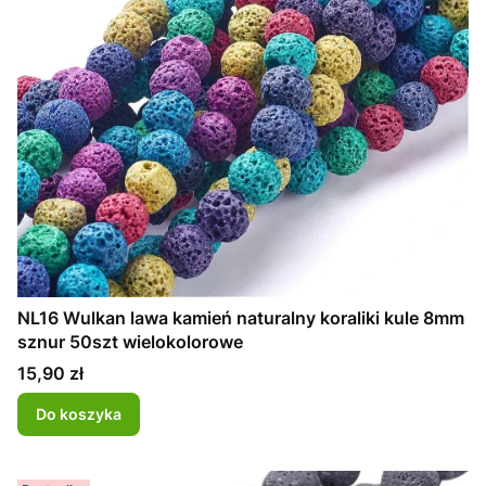
NL16 Wulkan lawa kamień naturalny koraliki kule 8mm
sznur 50szt wielokolorowe
Cena
15,90 zł
Do koszyka