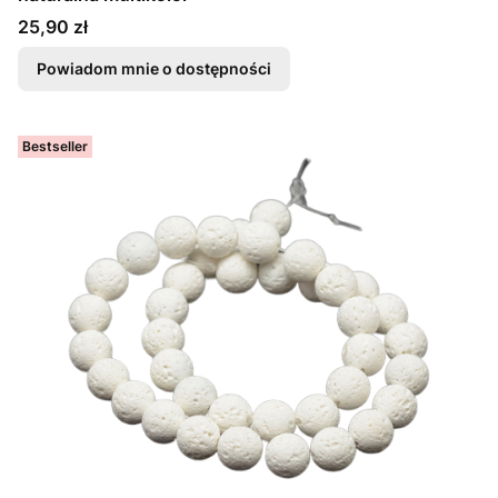
Cena
25,90 zł
Powiadom mnie o dostępności
Bestseller