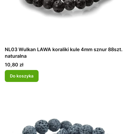
NL03 Wulkan LAWA koraliki kule 4mm sznur 88szt.
naturalna
Cena
10,80 zł
Do koszyka