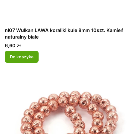
nl07 Wulkan LAWA koraliki kule 8mm 10szt. Kamień
naturalny białe
Cena
6,60 zł
Do koszyka