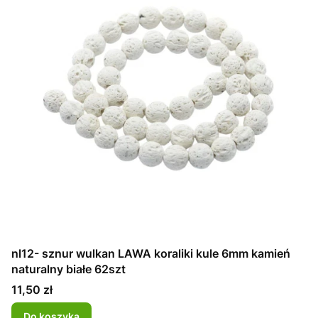
nl12- sznur wulkan LAWA koraliki kule 6mm kamień
naturalny białe 62szt
Cena
11,50 zł
Do koszyka