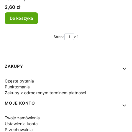
Cena
2,60 zł
Do koszyka
Strona
z 1
Linki w stopce
ZAKUPY
Częste pytania
Punktomania
Zakupy z odroczonym terminem płatności
MOJE KONTO
Twoje zamówienia
Ustawienia konta
Przechowalnia