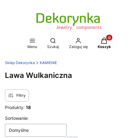
Produkty w koszy
Otwórz wyszukiwarkę
Menu
Szukaj
Zaloguj się
Koszyk
Sklep Dekorynka
KAMIENIE
Lawa Wulkaniczna
Filtry
Produkty:
18
Lista produktów
Sortowanie:
Domyślne