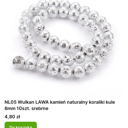
NL05 Wulkan LAWA kamień naturalny koraliki kule
6mm 10szt. srebrne
Cena
4,80 zł
Do koszyka