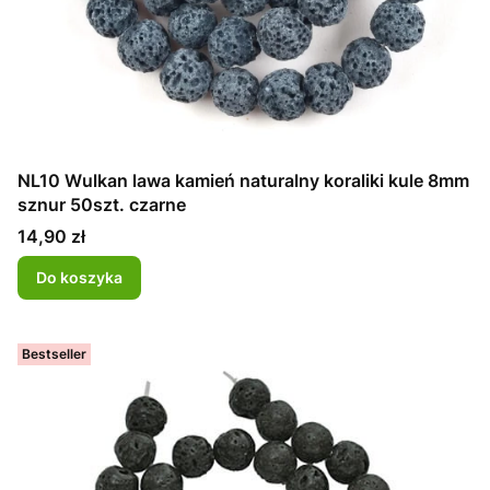
NL10 Wulkan lawa kamień naturalny koraliki kule 8mm
sznur 50szt. czarne
Cena
14,90 zł
Do koszyka
Bestseller