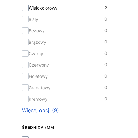
2
Wielokolorowy
0
Biały
0
Beżowy
0
Brązowy
0
Czarny
0
Czerwony
0
Fioletowy
0
Granatowy
0
Kremowy
Więcej opcji (9)
ŚREDNICA (MM)