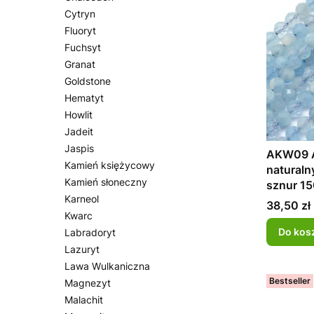
Cytryn
Fluoryt
Fuchsyt
Granat
Goldstone
Hematyt
Howlit
Jadeit
Jaspis
AKW09 
Kamień księżycowy
naturaln
Kamień słoneczny
sznur 15
Karneol
Cena
38,50 zł
Kwarc
Do kos
Labradoryt
Lazuryt
Lawa Wulkaniczna
Bestseller
Magnezyt
Malachit