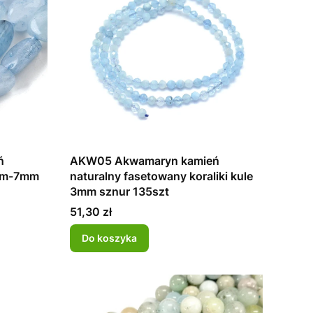
ń
AKW05 Akwamaryn kamień
5mm-7mm
naturalny fasetowany koraliki kule
3mm sznur 135szt
Cena
51,30 zł
Do koszyka