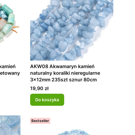
 kamień
AKW08 Akwamaryn kamień
asetowany
naturalny koraliki nieregularne
3x12mm 235szt sznur 80cm
Cena
19,90 zł
Do koszyka
Bestseller