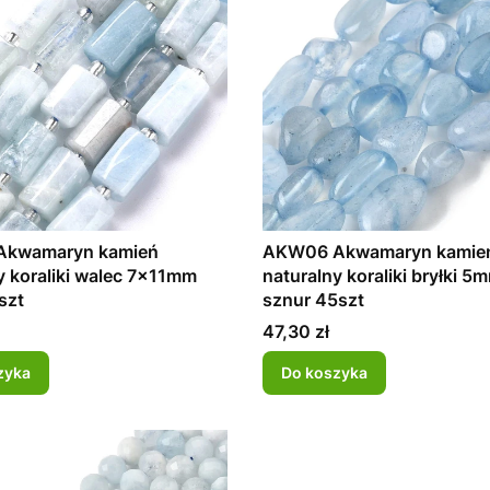
kwamaryn kamień
AKW06 Akwamaryn kamie
y koraliki walec 7x11mm
naturalny koraliki bryłki 
szt
sznur 45szt
Cena
47,30 zł
zyka
Do koszyka