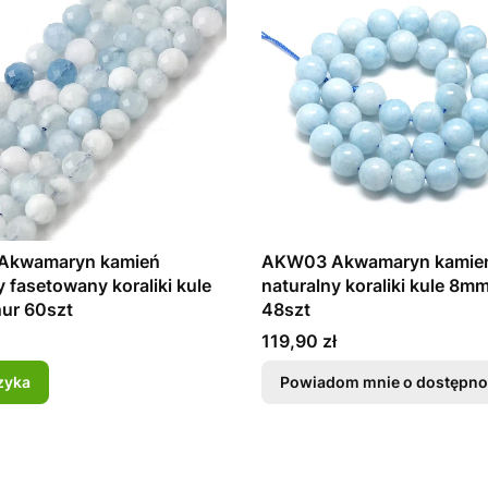
Akwamaryn kamień
AKW03 Akwamaryn kamie
y fasetowany koraliki kule
naturalny koraliki kule 8m
ur 60szt
48szt
Cena
119,90 zł
zyka
Powiadom mnie o dostępno