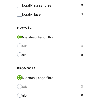
Forma
8
koraliki na sznurze
1
koraliki luzem
NOWOŚĆ
Nie stosuj tego filtra
0
tak
9
nie
PROMOCJA
Nie stosuj tego filtra
0
tak
9
nie