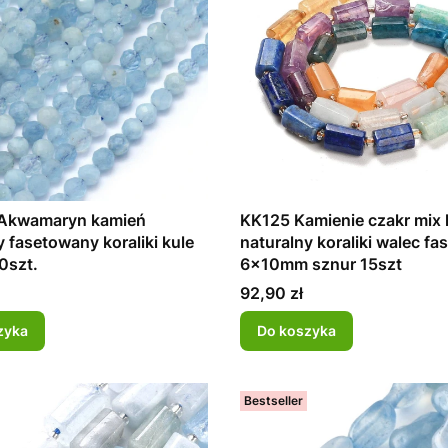
Akwamaryn kamień
KK125 Kamienie czakr mix
y fasetowany koraliki kule
naturalny koraliki walec f
0szt.
6x10mm sznur 15szt
Cena
92,90 zł
zyka
Do koszyka
Bestseller