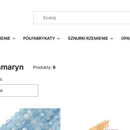
IENIE
PÓŁFABRYKATY
SZNURKI RZEMIENIE
OPA
maryn
Produkty:
9
 produktów
e:
ne