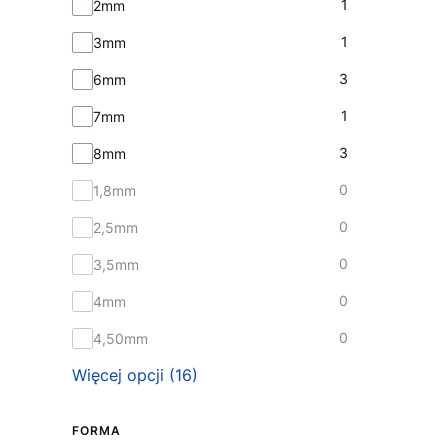
Średnica (mm)
1
2mm
1
3mm
3
6mm
1
7mm
3
8mm
0
1,8mm
0
2,5mm
0
3,5mm
0
4mm
0
4,50mm
Więcej opcji (16)
FORMA