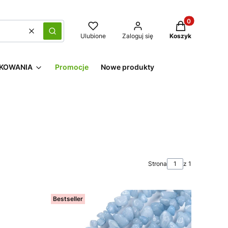
Produkty w kos
Wyczyść
Szukaj
Ulubione
Zaloguj się
Koszyk
KOWANIA
Promocje
Nowe produkty
Strona
z 1
Bestseller