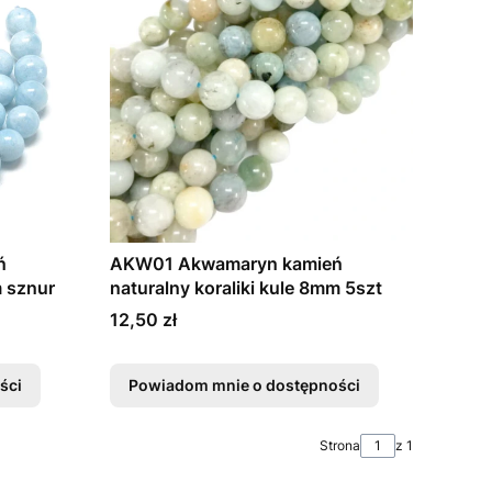
ń
AKW01 Akwamaryn kamień
m sznur
naturalny koraliki kule 8mm 5szt
Cena
12,50 zł
ści
Powiadom mnie o dostępności
Strona
z 1