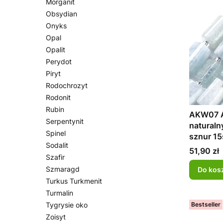
Morganit
Obsydian
Onyks
Opal
Opalit
Perydot
Piryt
Rodochrozyt
Rodonit
Rubin
AKW07 A
Serpentynit
naturaln
Spinel
sznur 15
Sodalit
Cena
51,90 zł
Szafir
Szmaragd
Do kos
Turkus Turkmenit
Turmalin
Tygrysie oko
Bestseller
Zoisyt