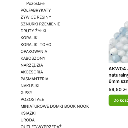
Pozostałe
PÓŁFABRYKATY
ŻYWICE RESINY
SZNURKI RZEMIENIE
DRUTY ŻYŁKI
KORALIKI
KORALIKI TOHO
OPAKOWANIA
KABOSZONY
NARZĘDZIA
AKW04 
AKCESORIA
naturaln
PASMANTERIA
6mm szn
NAKLEJKI
Cena
59,50 zł
GIPSY
POZOSTAŁE
Do kos
MINIATUROWE DOMKI BOOK NOOK
KSIĄŻKI
URODA
OUTLET/WYPRZEDAŻ