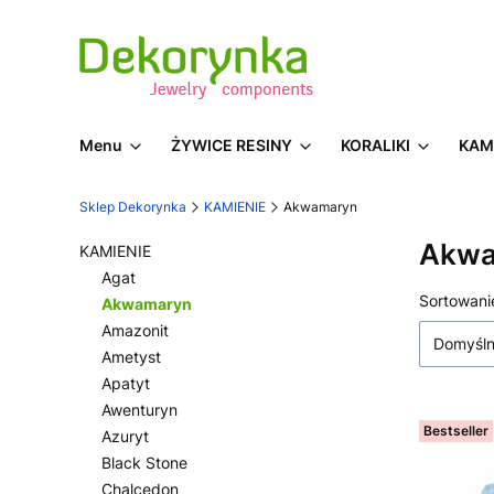
Menu
ŻYWICE RESINY
KORALIKI
KAM
Sklep Dekorynka
KAMIENIE
Akwamaryn
Akwa
KAMIENIE
Agat
Lista
Sortowani
Akwamaryn
Amazonit
Domyśl
Ametyst
Apatyt
Awenturyn
Bestseller
Azuryt
Black Stone
Chalcedon