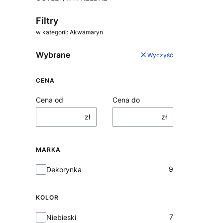
Koniec menu
Filtry
w kategorii: Akwamaryn
Wybrane
Wyczyść
CENA
Cena od
Cena do
zł
zł
MARKA
Marka
9
Dekorynka
KOLOR
Kolor
7
Niebieski