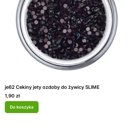
je62 Cekiny jety ozdoby do żywicy SLIME
Cena
1,90 zł
Do koszyka