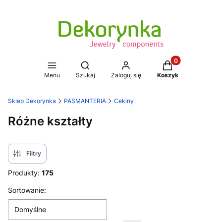
Produkty w koszy
Otwórz wyszukiwarkę
Menu
Szukaj
Zaloguj się
Koszyk
Sklep Dekorynka
PASMANTERIA
Cekiny
Różne kształty
Filtry
Produkty:
175
Lista produktów
Sortowanie:
Domyślne