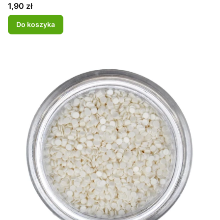
Cena
1,90 zł
Do koszyka