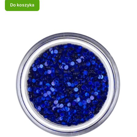
Do koszyka