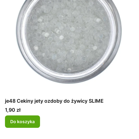
je48 Cekiny jety ozdoby do żywicy SLIME
Cena
1,90 zł
Do koszyka