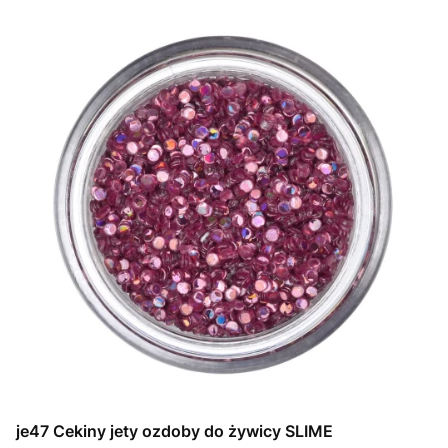
je47 Cekiny jety ozdoby do żywicy SLIME