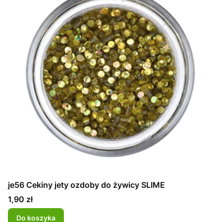
je56 Cekiny jety ozdoby do żywicy SLIME
Cena
1,90 zł
Do koszyka