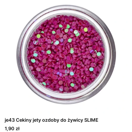
je43 Cekiny jety ozdoby do żywicy SLIME
Cena
1,90 zł