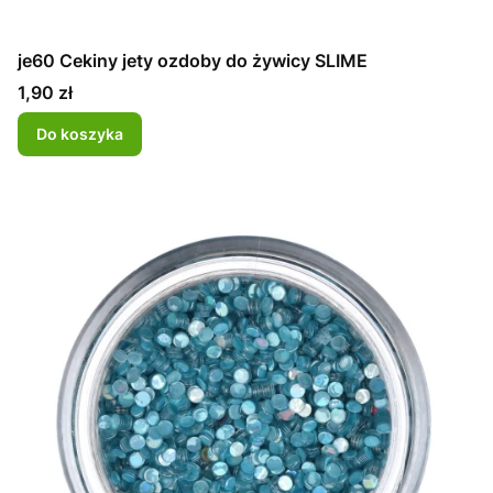
je60 Cekiny jety ozdoby do żywicy SLIME
Cena
1,90 zł
Do koszyka