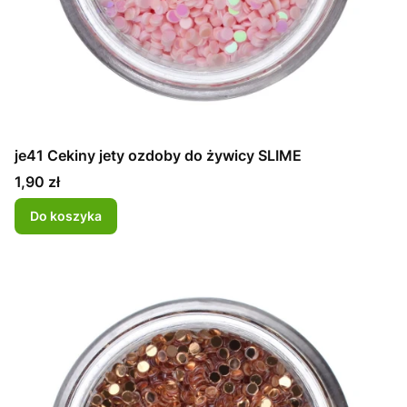
je41 Cekiny jety ozdoby do żywicy SLIME
Cena
1,90 zł
Do koszyka