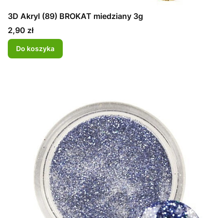
3D Akryl (89) BROKAT miedziany 3g
Cena
2,90 zł
Do koszyka