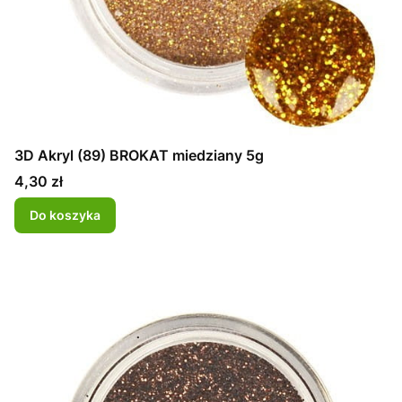
3D Akryl (89) BROKAT miedziany 5g
Cena
4,30 zł
Do koszyka