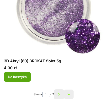
3D Akryl (80) BROKAT fiolet 5g
Cena
4,30 zł
Do koszyka
Strona
z 2
Przejdź do ostatniej st