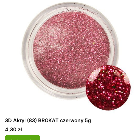
3D Akryl (83) BROKAT czerwony 5g
Cena
4,30 zł