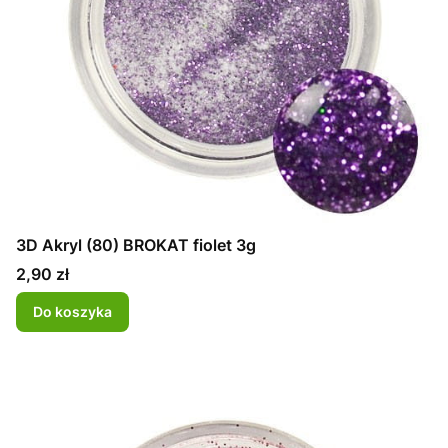
3D Akryl (80) BROKAT fiolet 3g
Cena
2,90 zł
Do koszyka