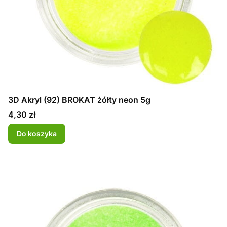
3D Akryl (92) BROKAT żółty neon 5g
Cena
4,30 zł
Do koszyka