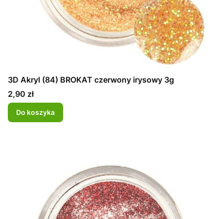
3D Akryl (84) BROKAT czerwony irysowy 3g
Cena
2,90 zł
Do koszyka