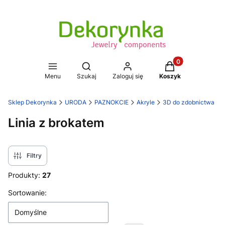
Produkty w koszy
Otwórz wyszukiwarkę
Menu
Szukaj
Zaloguj się
Koszyk
Sklep Dekorynka
URODA
PAZNOKCIE
Akryle
3D do zdobnictwa
Linia z brokatem
Filtry
Produkty:
27
Lista produktów
Sortowanie:
Domyślne