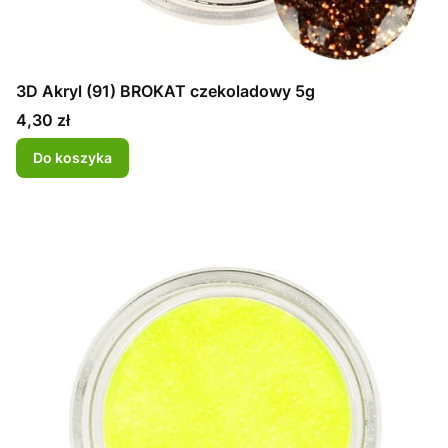
3D Akryl (91) BROKAT czekoladowy 5g
Cena
4,30 zł
Do koszyka