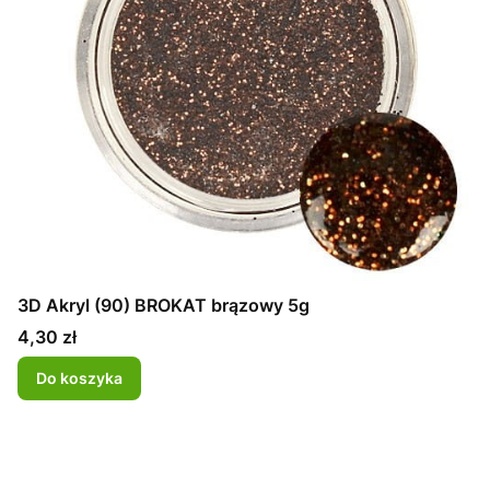
3D Akryl (90) BROKAT brązowy 5g
Cena
4,30 zł
Do koszyka