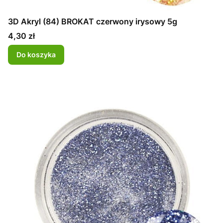
3D Akryl (84) BROKAT czerwony irysowy 5g
Cena
4,30 zł
Do koszyka