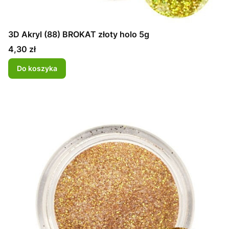
3D Akryl (88) BROKAT złoty holo 5g
Cena
4,30 zł
Do koszyka