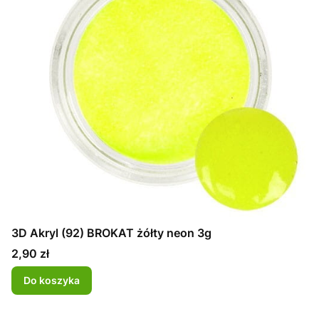
3D Akryl (92) BROKAT żółty neon 3g
Cena
2,90 zł
Do koszyka