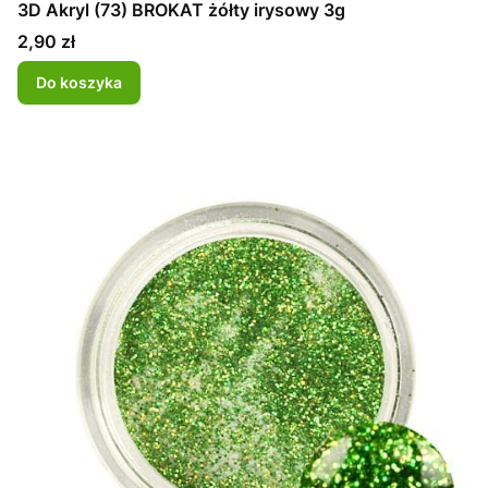
3D Akryl (73) BROKAT żółty irysowy 3g
Cena
2,90 zł
Do koszyka