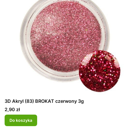
3D Akryl (83) BROKAT czerwony 3g
Cena
2,90 zł
Do koszyka