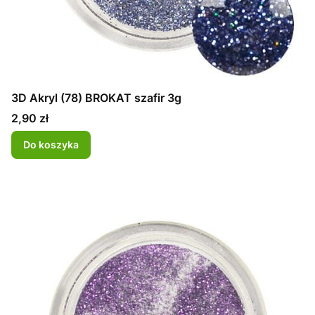
3D Akryl (78) BROKAT szafir 3g
Cena
2,90 zł
Do koszyka