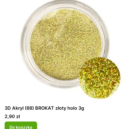
3D Akryl (88) BROKAT złoty holo 3g
Cena
2,90 zł
Do koszyka