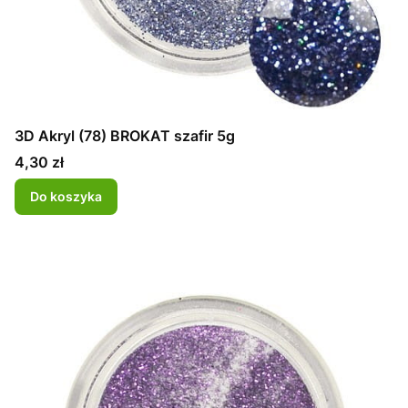
3D Akryl (78) BROKAT szafir 5g
Cena
4,30 zł
Do koszyka