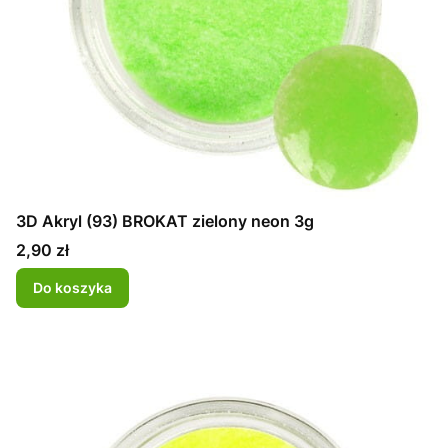
3D Akryl (93) BROKAT zielony neon 3g
Cena
2,90 zł
Do koszyka