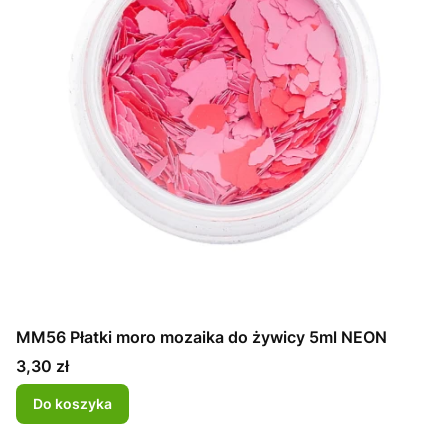
MM56 Płatki moro mozaika do żywicy 5ml NEON
Cena
3,30 zł
Do koszyka