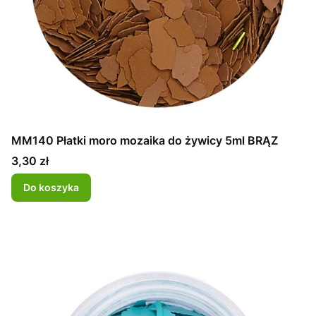
MM140 Płatki moro mozaika do żywicy 5ml BRĄZ
Cena
3,30 zł
Do koszyka