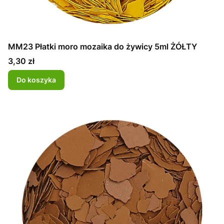
MM23 Płatki moro mozaika do żywicy 5ml ŻÓŁTY
Cena
3,30 zł
Do koszyka