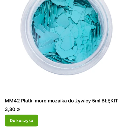
MM42 Płatki moro mozaika do żywicy 5ml BŁĘKIT
Cena
3,30 zł
Do koszyka