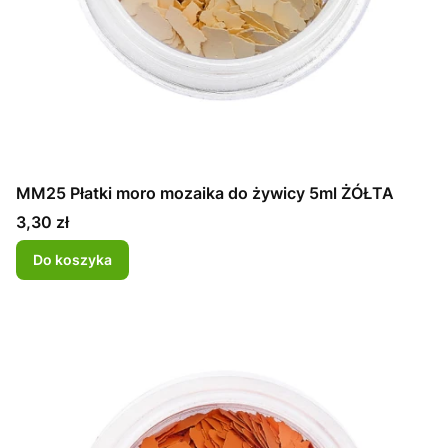
MM25 Płatki moro mozaika do żywicy 5ml ŻÓŁTA
Cena
3,30 zł
Do koszyka