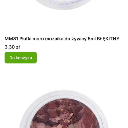
MM81 Płatki moro mozaika do żywicy 5ml BŁĘKITNY
Cena
3,30 zł
Do koszyka