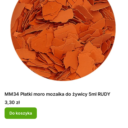
MM34 Płatki moro mozaika do żywicy 5ml RUDY
Cena
3,30 zł
Do koszyka