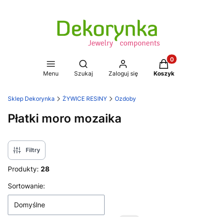
Produkty w koszy
Otwórz wyszukiwarkę
Menu
Szukaj
Zaloguj się
Koszyk
Sklep Dekorynka
ŻYWICE RESINY
Ozdoby
Płatki moro mozaika
Filtry
Produkty:
28
Lista produktów
Sortowanie:
Domyślne