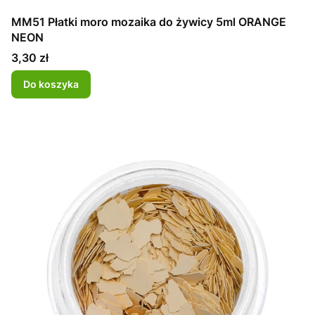
MM51 Płatki moro mozaika do żywicy 5ml ORANGE
NEON
Cena
3,30 zł
Do koszyka