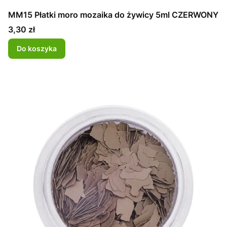
MM15 Płatki moro mozaika do żywicy 5ml CZERWONY
Cena
3,30 zł
Do koszyka