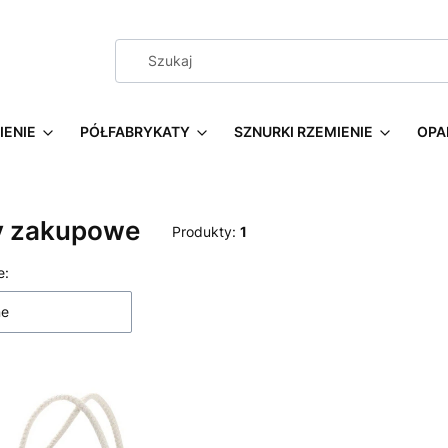
IENIE
PÓŁFABRYKATY
SZNURKI RZEMIENIE
OPA
y zakupowe
Produkty:
1
 produktów
e:
ne