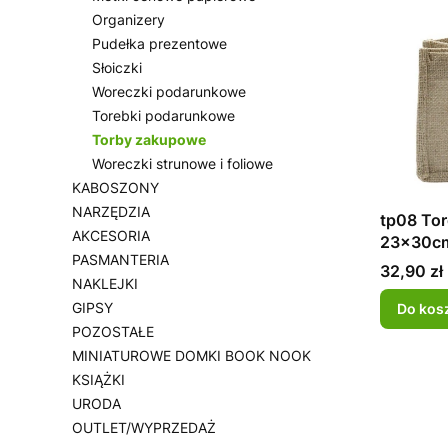
Organizery
Pudełka prezentowe
Słoiczki
Woreczki podarunkowe
Torebki podarunkowe
Torby zakupowe
Woreczki strunowe i foliowe
KABOSZONY
NARZĘDZIA
tp08 Tor
AKCESORIA
23x30c
PASMANTERIA
Cena
32,90 zł
NAKLEJKI
GIPSY
Do kos
POZOSTAŁE
MINIATUROWE DOMKI BOOK NOOK
KSIĄŻKI
URODA
OUTLET/WYPRZEDAŻ