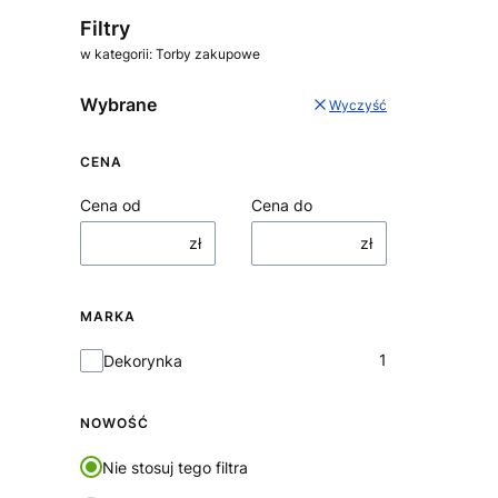
Koniec menu
Filtry
w kategorii: Torby zakupowe
Wybrane
Wyczyść
CENA
Cena od
Cena do
zł
zł
MARKA
Marka
1
Dekorynka
NOWOŚĆ
Nie stosuj tego filtra