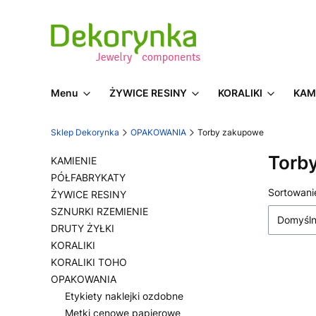
Menu
ŻYWICE RESINY
KORALIKI
KAM
Sklep Dekorynka
OPAKOWANIA
Torby zakupowe
Torb
KAMIENIE
PÓŁFABRYKATY
Lista
Sortowani
ŻYWICE RESINY
SZNURKI RZEMIENIE
Domyśl
DRUTY ŻYŁKI
KORALIKI
KORALIKI TOHO
OPAKOWANIA
Etykiety naklejki ozdobne
Metki cenowe papierowe