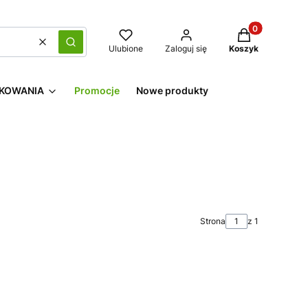
Produkty w kos
Wyczyść
Szukaj
Ulubione
Zaloguj się
Koszyk
KOWANIA
Promocje
Nowe produkty
Strona
z 1