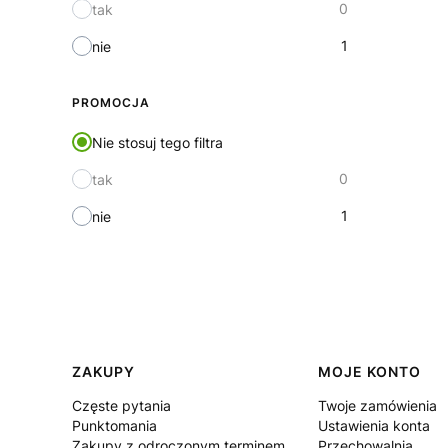
0
tak
1
nie
PROMOCJA
Nie stosuj tego filtra
0
tak
1
nie
Linki w stopce
ZAKUPY
MOJE KONTO
Częste pytania
Twoje zamówienia
Punktomania
Ustawienia konta
Zakupy z odroczonym terminem
Przechowalnia