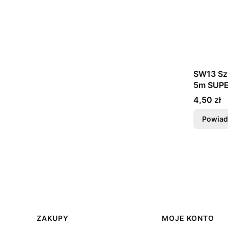
SW13 Sz
5m SUPE
Cena
4,50 zł
Powiad
Linki w stopce
ZAKUPY
MOJE KONTO