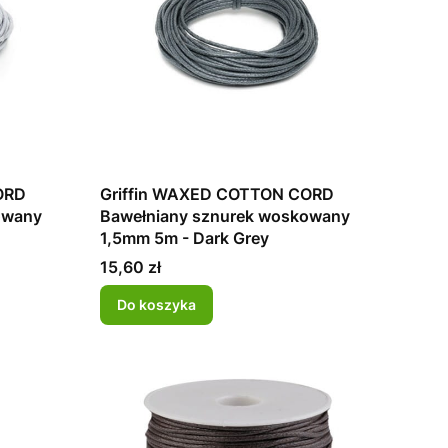
ORD
Griffin WAXED COTTON CORD
owany
Bawełniany sznurek woskowany
1,5mm 5m - Dark Grey
Cena
15,60 zł
Do koszyka