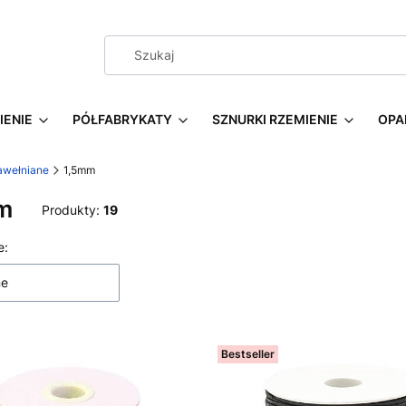
IENIE
PÓŁFABRYKATY
SZNURKI RZEMIENIE
OPA
awełniane
1,5mm
m
Produkty:
19
 produktów
e:
ne
Bestseller