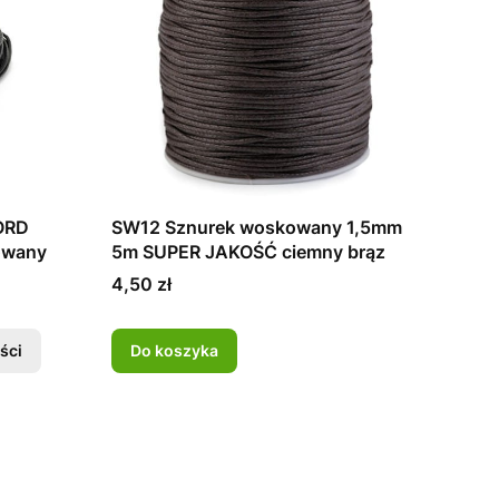
ORD
SW12 Sznurek woskowany 1,5mm
owany
5m SUPER JAKOŚĆ ciemny brąz
Cena
4,50 zł
ści
Do koszyka