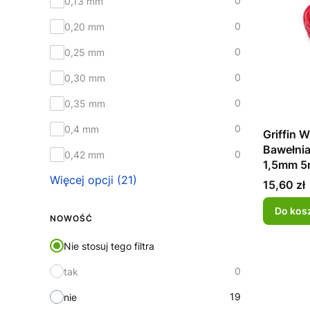
0
0,13 mm
0
0,20 mm
0
0,25 mm
0
0,30 mm
0
0,35 mm
0
0,4 mm
Griffin
Bawełni
0
0,42 mm
1,5mm 5
Więcej opcji (21)
Cena
15,60 zł
Do kos
NOWOŚĆ
Nie stosuj tego filtra
0
tak
19
nie