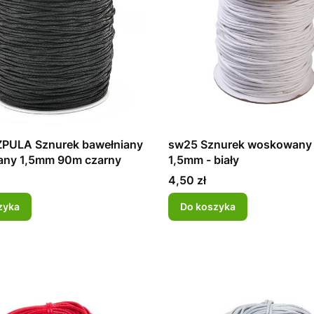
PULA Sznurek bawełniany
sw25 Sznurek woskowany 
ny 1,5mm 90m czarny
1,5mm - biały
Cena
4,50 zł
zyka
Do koszyka