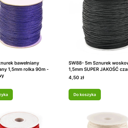
nurek bawełniany
SW88- 5m Sznurek wosko
ny 1,5mm rolka 90m -
1,5mm SUPER JAKOŚĆ cza
wy
Cena
4,50 zł
zyka
Do koszyka