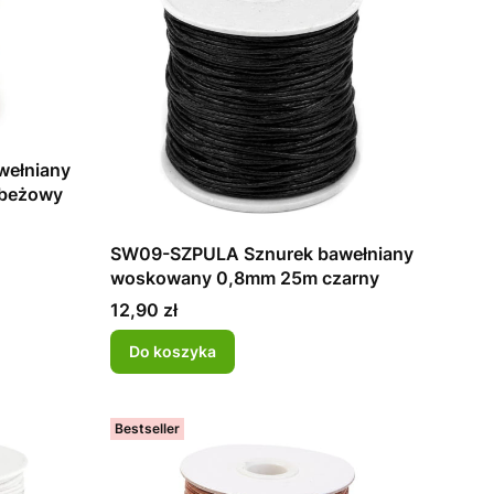
wełniany
 beżowy
SW09-SZPULA Sznurek bawełniany
woskowany 0,8mm 25m czarny
Cena
12,90 zł
Do koszyka
Bestseller