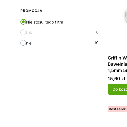
PROMOCJA
Nie stosuj tego filtra
0
tak
19
nie
Griffin
Bawełni
1,5mm 5
Cena
15,60 zł
Do kos
Bestseller