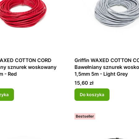
 WAXED COTTON CORD
Griffin WAXED COTTON C
any sznurek woskowany
Bawełniany sznurek wosk
m - Red
1,5mm 5m - Light Grey
Cena
15,60 zł
zyka
Do koszyka
Bestseller