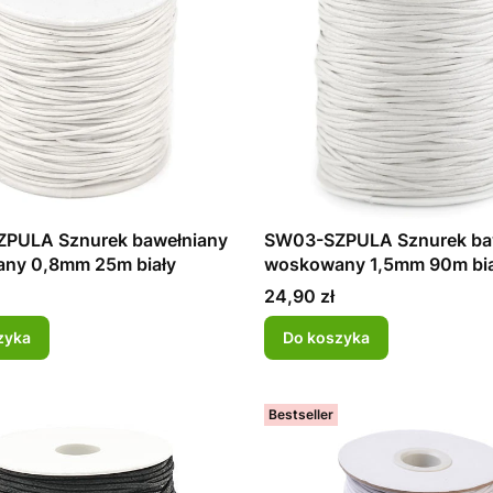
PULA Sznurek bawełniany
SW03-SZPULA Sznurek ba
ny 0,8mm 25m biały
woskowany 1,5mm 90m bia
Cena
24,90 zł
zyka
Do koszyka
Bestseller