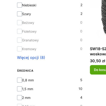
2
Niebieski
2
Szary
0
Beżowy
0
Fioletowy
0
Granatowy
SW18-SZ
0
Kremowy
woskowa
Więcej opcji (8)
Cena
30,50 zł
Do kos
ŚREDNICA
Średnica
5
0,8 mm
10
1,5 mm
4
2 mm