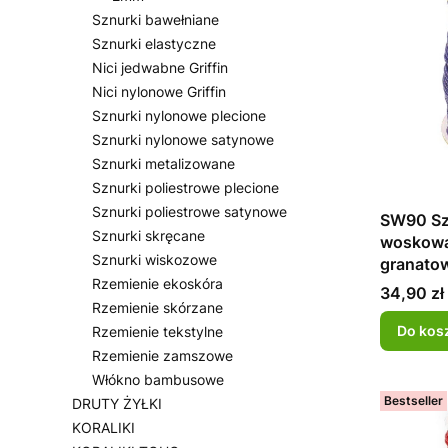
Sznurki bawełniane
Sznurki elastyczne
Nici jedwabne Griffin
Nici nylonowe Griffin
Sznurki nylonowe plecione
Sznurki nylonowe satynowe
Sznurki metalizowane
Sznurki poliestrowe plecione
Sznurki poliestrowe satynowe
SW90 Sz
Sznurki skręcane
woskowa
Sznurki wiskozowe
granato
Rzemienie ekoskóra
Cena
34,90 zł
Rzemienie skórzane
Do kos
Rzemienie tekstylne
Rzemienie zamszowe
Włókno bambusowe
Bestseller
DRUTY ŻYŁKI
KORALIKI