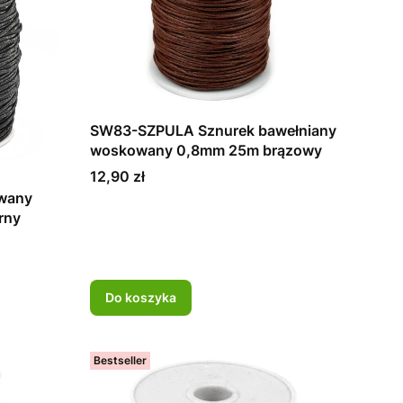
SW83-SZPULA Sznurek bawełniany
woskowany 0,8mm 25m brązowy
Cena
12,90 zł
wany
rny
Do koszyka
Bestseller