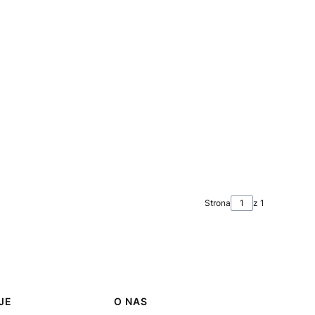
Strona
z 1
JE
O NAS