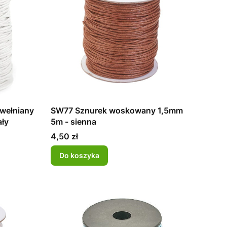
wełniany
SW77 Sznurek woskowany 1,5mm
ły
5m - sienna
Cena
4,50 zł
Do koszyka