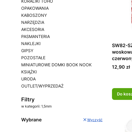
KORALIKI TOHO
OPAKOWANIA
KABOSZONY
NARZĘDZIA
AKCESORIA
PASMANTERIA
NAKLEJKI
SW82-SZ
GIPSY
woskowa
POZOSTAŁE
czerwon
MINIATUROWE DOMKI BOOK NOOK
Cena
12,90 zł
KSIĄŻKI
URODA
OUTLET/WYPRZEDAŻ
Koniec menu
Do kos
Filtry
w kategorii: 1,5mm
Wybrane
Wyczyść