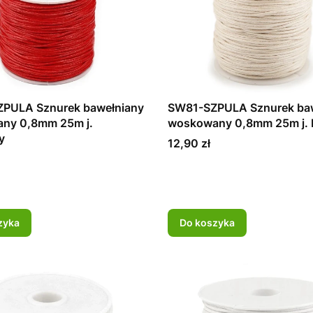
PULA Sznurek bawełniany
SW81-SZPULA Sznurek ba
ny 0,8mm 25m j.
woskowany 0,8mm 25m j.
y
Cena
12,90 zł
zyka
Do koszyka