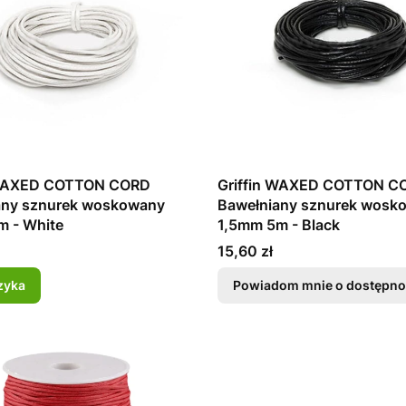
 WAXED COTTON CORD
Griffin WAXED COTTON C
any sznurek woskowany
Bawełniany sznurek wosk
m - White
1,5mm 5m - Black
Cena
15,60 zł
zyka
Powiadom mnie o dostępno