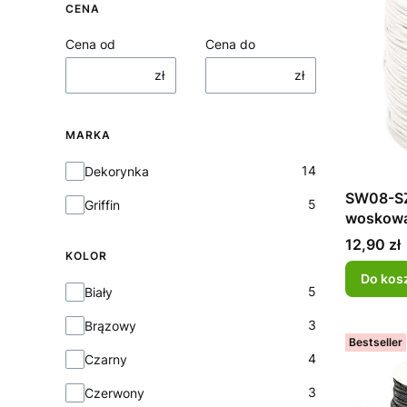
CENA
Cena od
Cena do
zł
zł
MARKA
Marka
14
Dekorynka
SW08-SZ
5
Griffin
woskowa
Cena
12,90 zł
KOLOR
Do kos
Kolor
5
Biały
3
Brązowy
Bestseller
4
Czarny
3
Czerwony