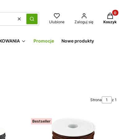
Produkty w kos
Wyczyść
Szukaj
Ulubione
Zaloguj się
Koszyk
KOWANIA
Promocje
Nowe produkty
Strona
z 1
Bestseller