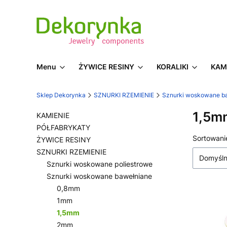
Menu
ŻYWICE RESINY
KORALIKI
KAM
Sklep Dekorynka
SZNURKI RZEMIENIE
Sznurki woskowane b
1,5m
KAMIENIE
PÓŁFABRYKATY
Lista
Sortowani
ŻYWICE RESINY
SZNURKI RZEMIENIE
Domyśl
Sznurki woskowane poliestrowe
Sznurki woskowane bawełniane
0,8mm
1mm
1,5mm
2mm