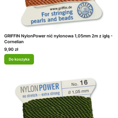
GRIFFIN NylonPower nić nylonowa 1,05mm 2m z igłą -
Cornelian
Cena
9,90 zł
Do koszyka