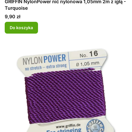
GRIFFIN NylonPower nić nylonowa 1,05mm 2m z igłą -
Turquoise
Cena
9,90 zł
Do koszyka