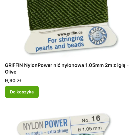
GRIFFIN NylonPower nić nylonowa 1,05mm 2m z igłą -
Olive
Cena
9,90 zł
Do koszyka