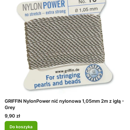
GRIFFIN NylonPower nić nylonowa 1,05mm 2m z igłą -
Grey
Cena
9,90 zł
Do koszyka