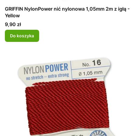
GRIFFIN NylonPower nić nylonowa 1,05mm 2m z igłą -
Yellow
Cena
9,90 zł
Do koszyka