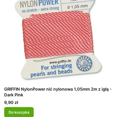
GRIFFIN NylonPower nić nylonowa 1,05mm 2m z igłą -
Dark Pink
Cena
9,90 zł
Do koszyka