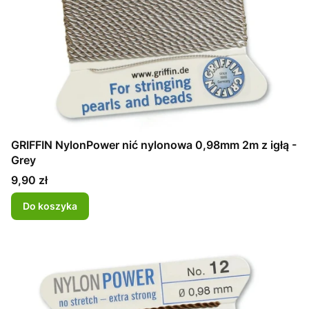
GRIFFIN NylonPower nić nylonowa 0,98mm 2m z igłą -
Grey
Cena
9,90 zł
Do koszyka