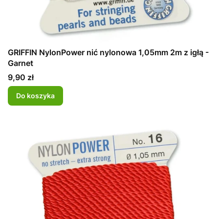
GRIFFIN NylonPower nić nylonowa 1,05mm 2m z igłą -
Garnet
Cena
9,90 zł
Do koszyka