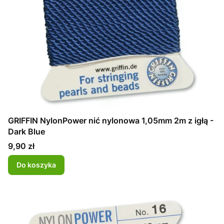
GRIFFIN NylonPower nić nylonowa 1,05mm 2m z igłą -
Dark Blue
Cena
9,90 zł
Do koszyka