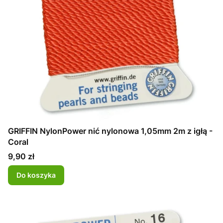
GRIFFIN NylonPower nić nylonowa 1,05mm 2m z igłą -
Coral
Cena
9,90 zł
Do koszyka