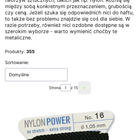
tworzyw sztucznych, takich jak np. nylon. Różnią się
między sobą konkretnym przeznaczeniem, grubością
czy ceną. Jeżeli szuka się odpowiednich nici do haftu,
to także bez problemu znajdzie się coś dla siebie. W
razie potrzeby, również nici ozdobne dostępne są w
szerokim wyborze - warto wymienić choćby te
metaliczne.
Produkty:
355
Lista produktów
Sortowanie:
Domyślne
Strona
z 15
Następne produkty