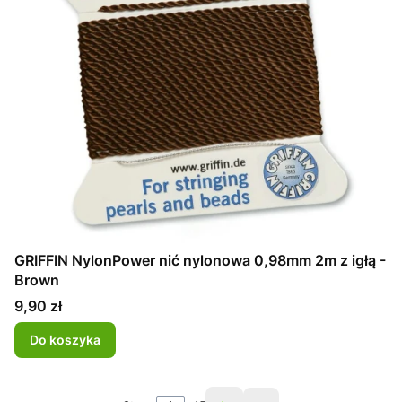
GRIFFIN NylonPower nić nylonowa 0,98mm 2m z igłą -
Brown
Cena
9,90 zł
Do koszyka