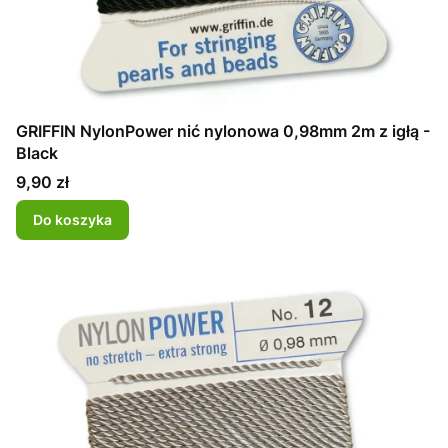
GRIFFIN NylonPower nić nylonowa 0,98mm 2m z igłą -
Black
Cena
9,90 zł
Do koszyka