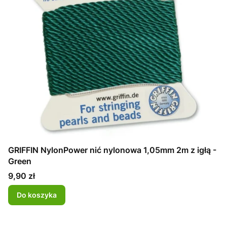
GRIFFIN NylonPower nić nylonowa 1,05mm 2m z igłą -
Green
Cena
9,90 zł
Do koszyka