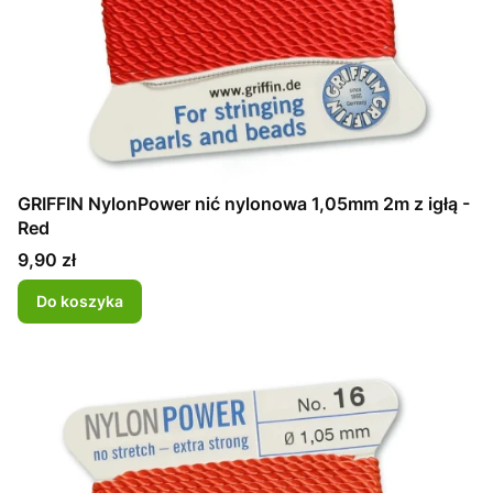
GRIFFIN NylonPower nić nylonowa 1,05mm 2m z igłą -
Red
Cena
9,90 zł
Do koszyka