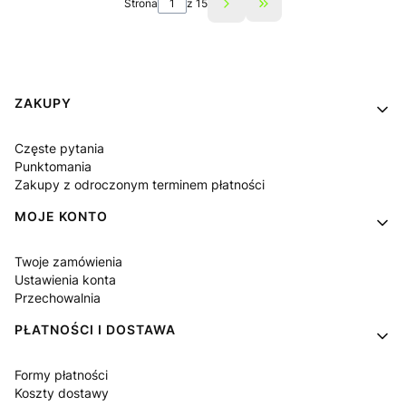
Strona
z 15
Przejdź do ostatniej s
Linki w stopce
ZAKUPY
Częste pytania
Punktomania
Zakupy z odroczonym terminem płatności
MOJE KONTO
Twoje zamówienia
Ustawienia konta
Przechowalnia
PŁATNOŚCI I DOSTAWA
Formy płatności
Koszty dostawy