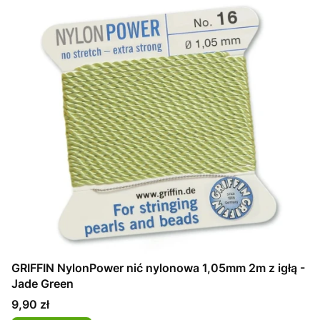
GRIFFIN NylonPower nić nylonowa 1,05mm 2m z igłą -
Jade Green
Cena
9,90 zł