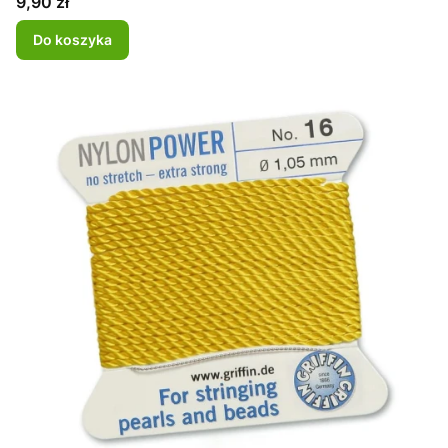
Cena
9,90 zł
Do koszyka