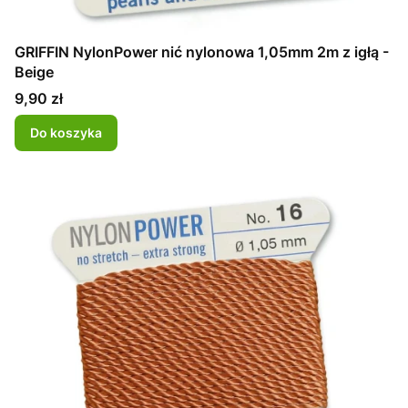
GRIFFIN NylonPower nić nylonowa 1,05mm 2m z igłą -
Beige
Cena
9,90 zł
Do koszyka