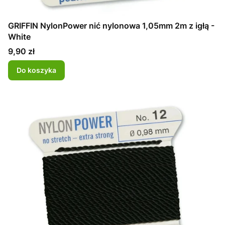
GRIFFIN NylonPower nić nylonowa 1,05mm 2m z igłą -
White
Cena
9,90 zł
Do koszyka