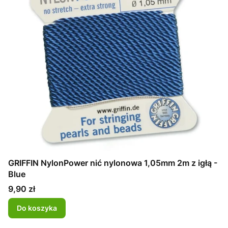
GRIFFIN NylonPower nić nylonowa 1,05mm 2m z igłą -
Blue
Cena
9,90 zł
Do koszyka