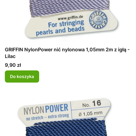
GRIFFIN NylonPower nić nylonowa 1,05mm 2m z igłą -
Lilac
Cena
9,90 zł
Do koszyka