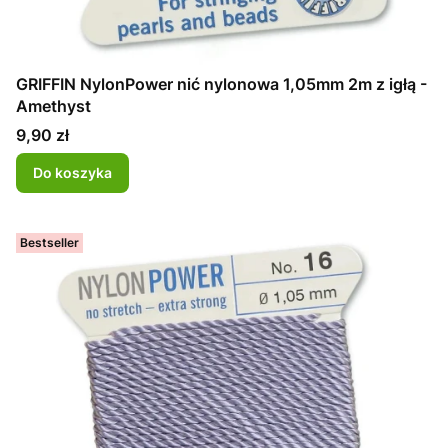
GRIFFIN NylonPower nić nylonowa 1,05mm 2m z igłą -
Amethyst
Cena
9,90 zł
Do koszyka
Bestseller