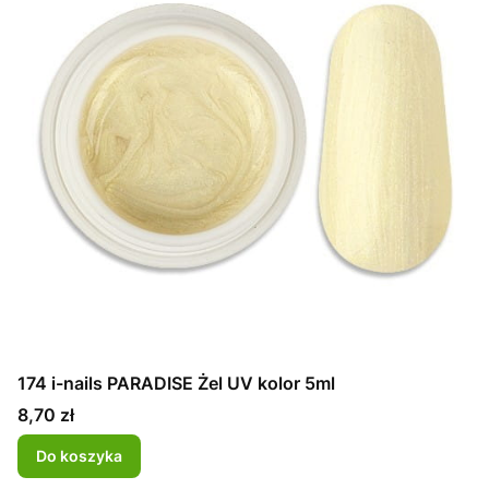
174 i-nails PARADISE Żel UV kolor 5ml
Cena
8,70 zł
Do koszyka