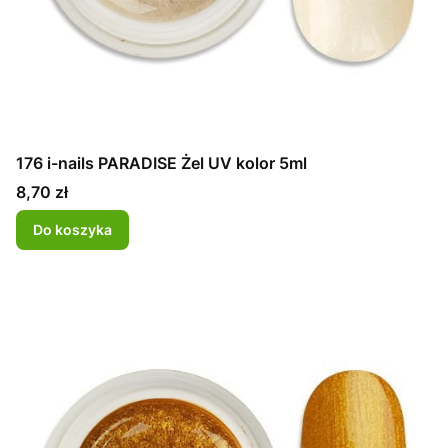
176 i-nails PARADISE Żel UV kolor 5ml
Cena
8,70 zł
Do koszyka