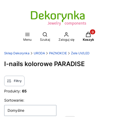
Produkty w koszy
Otwórz wyszukiwarkę
Menu
Szukaj
Zaloguj się
Koszyk
Sklep Dekorynka
URODA
PAZNOKCIE
Żele UV/LED
I-nails kolorowe PARADISE
Filtry
Produkty:
65
Lista produktów
Sortowanie:
Domyślne