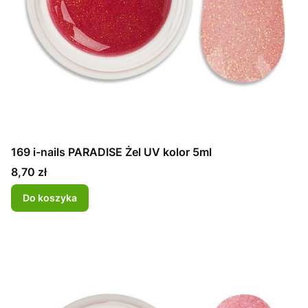
169 i-nails PARADISE Żel UV kolor 5ml
Cena
8,70 zł
Do koszyka