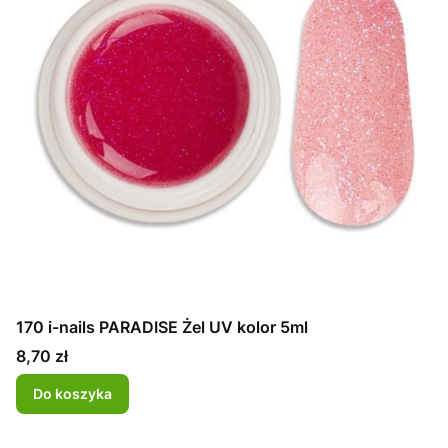
170 i-nails PARADISE Żel UV kolor 5ml
Cena
8,70 zł
Do koszyka