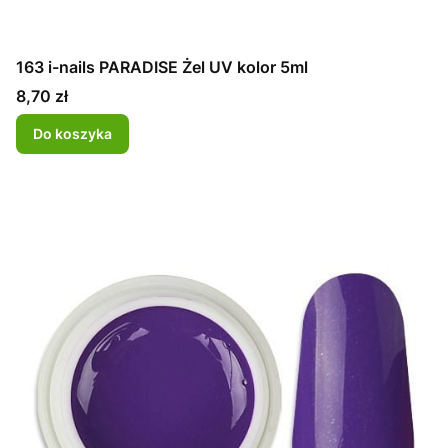
163 i-nails PARADISE Żel UV kolor 5ml
Cena
8,70 zł
Do koszyka