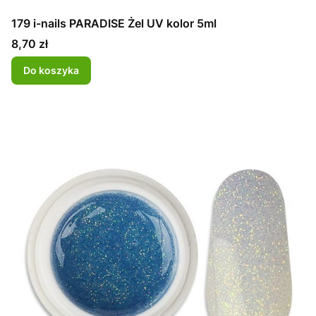
179 i-nails PARADISE Żel UV kolor 5ml
Cena
8,70 zł
Do koszyka