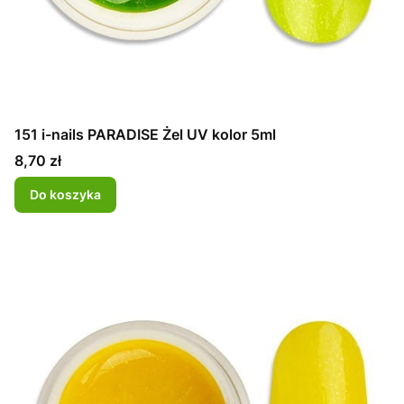
151 i-nails PARADISE Żel UV kolor 5ml
Cena
8,70 zł
Do koszyka