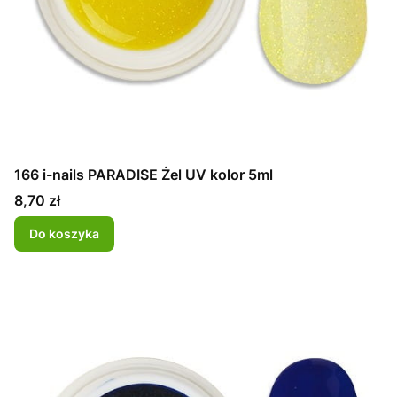
166 i-nails PARADISE Żel UV kolor 5ml
Cena
8,70 zł
Do koszyka