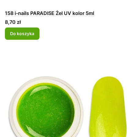
158 i-nails PARADISE Żel UV kolor 5ml
Cena
8,70 zł
Do koszyka