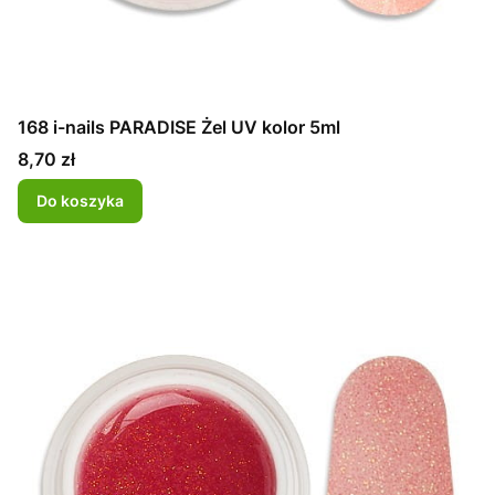
168 i-nails PARADISE Żel UV kolor 5ml
Cena
8,70 zł
Do koszyka