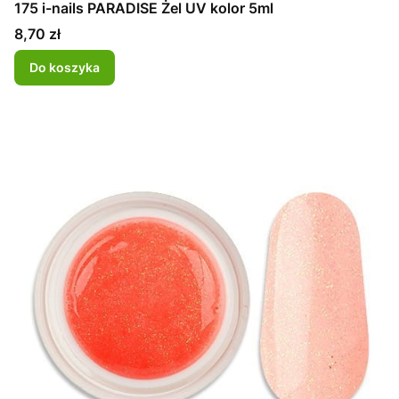
175 i-nails PARADISE Żel UV kolor 5ml
Cena
8,70 zł
Do koszyka