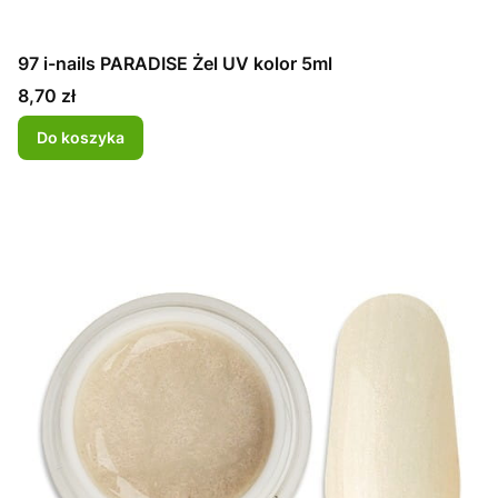
97 i-nails PARADISE Żel UV kolor 5ml
Cena
8,70 zł
Do koszyka