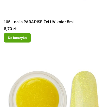
165 i-nails PARADISE Żel UV kolor 5ml
Cena
8,70 zł
Do koszyka