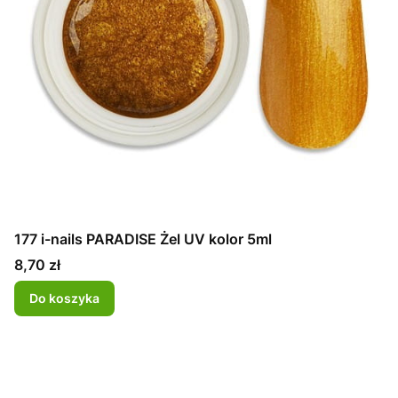
177 i-nails PARADISE Żel UV kolor 5ml
Cena
8,70 zł
Do koszyka