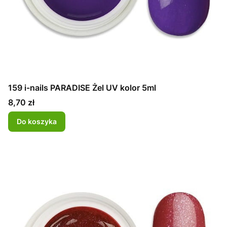
159 i-nails PARADISE Żel UV kolor 5ml
Cena
8,70 zł
Do koszyka