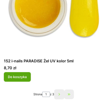
152 i-nails PARADISE Żel UV kolor 5ml
Cena
8,70 zł
Do koszyka
Strona
z 3
Przejdź do ostatniej st