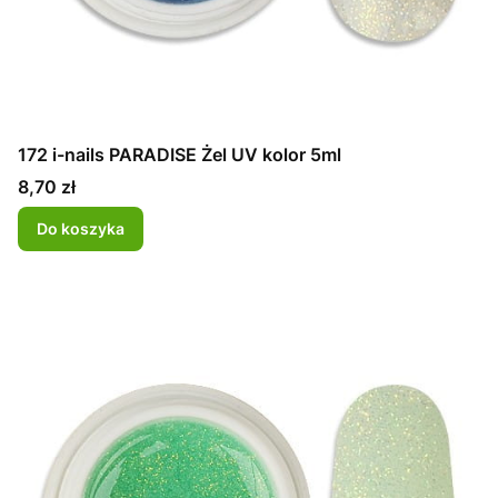
172 i-nails PARADISE Żel UV kolor 5ml
Cena
8,70 zł
Do koszyka