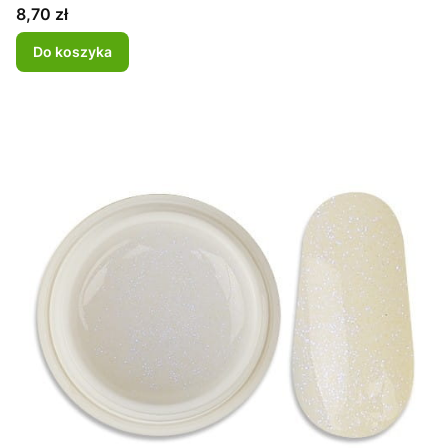
Cena
8,70 zł
Do koszyka