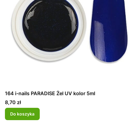
164 i-nails PARADISE Żel UV kolor 5ml
Cena
8,70 zł
Do koszyka