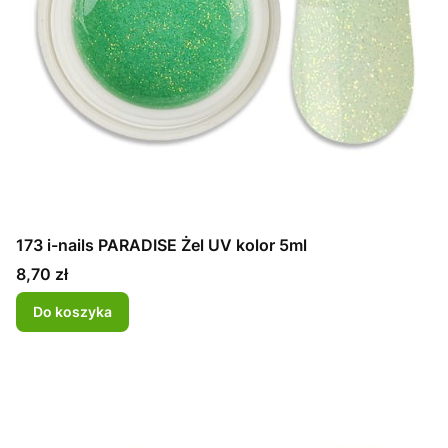
173 i-nails PARADISE Żel UV kolor 5ml
Cena
8,70 zł
Do koszyka