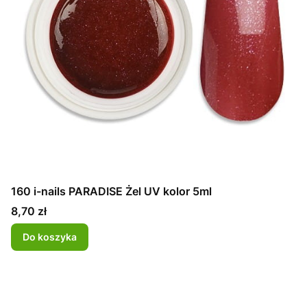
160 i-nails PARADISE Żel UV kolor 5ml
Cena
8,70 zł
Do koszyka