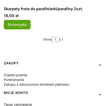
Skarpety frote do parafiniarki/parafiny 2szt.
Cena
18,00 zł
Do koszyka
Strona
z 1
Linki w stopce
ZAKUPY
Częste pytania
Punktomania
Zakupy z odroczonym terminem płatności
MOJE KONTO
Twoje zamówienia