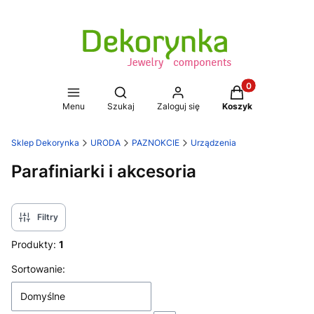
Produkty w koszy
Otwórz wyszukiwarkę
Menu
Szukaj
Zaloguj się
Koszyk
Sklep Dekorynka
URODA
PAZNOKCIE
Urządzenia
Parafiniarki i akcesoria
Filtry
Produkty:
1
Lista produktów
Sortowanie:
Domyślne