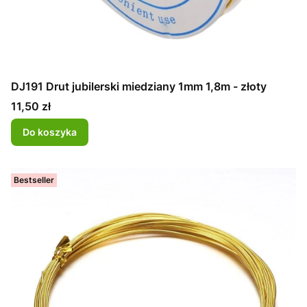
DJ191 Drut jubilerski miedziany 1mm 1,8m - złoty
Cena
11,50 zł
Do koszyka
Bestseller