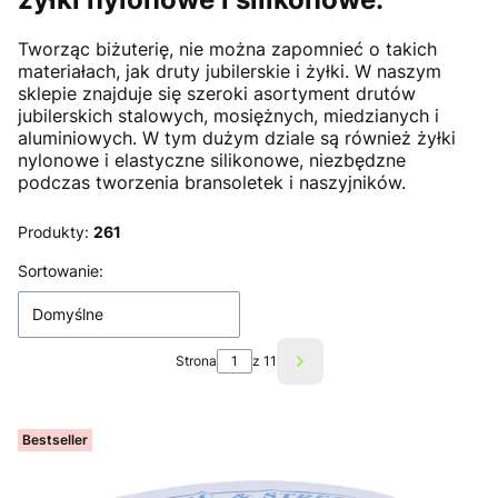
Tworząc biżuterię, nie można zapomnieć o takich
materiałach, jak druty jubilerskie i żyłki. W naszym
sklepie znajduje się szeroki asortyment drutów
jubilerskich stalowych, mosiężnych, miedzianych i
aluminiowych. W tym dużym dziale są również żyłki
nylonowe i elastyczne silikonowe, niezbędzne
podczas tworzenia bransoletek i naszyjników.
Produkty:
261
Lista produktów
Sortowanie:
Domyślne
Strona
z 11
Następne produkty
Bestseller