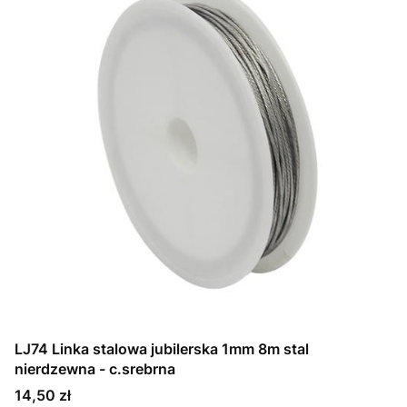
LJ74 Linka stalowa jubilerska 1mm 8m stal
nierdzewna - c.srebrna
Cena
14,50 zł