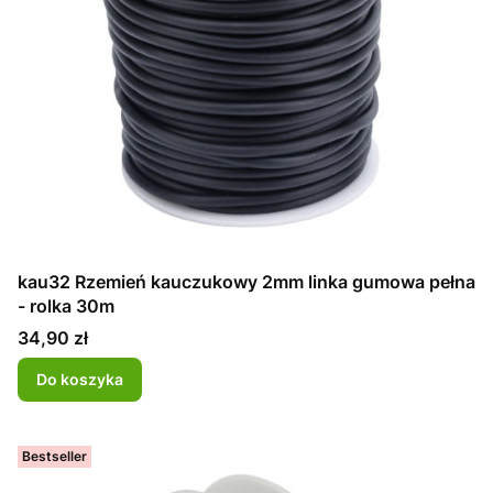
kau32 Rzemień kauczukowy 2mm linka gumowa pełna
- rolka 30m
Cena
34,90 zł
Do koszyka
Bestseller