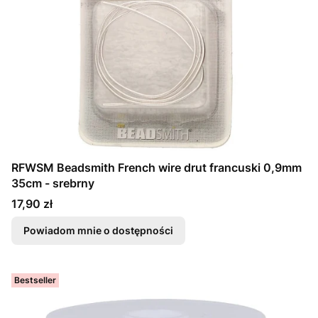
RFWSM Beadsmith French wire drut francuski 0,9mm
35cm - srebrny
Cena
17,90 zł
Powiadom mnie o dostępności
Bestseller