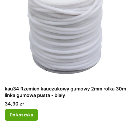
kau34 Rzemień kauczukowy gumowy 2mm rolka 30m
linka gumowa pusta - biały
Cena
34,90 zł
Do koszyka