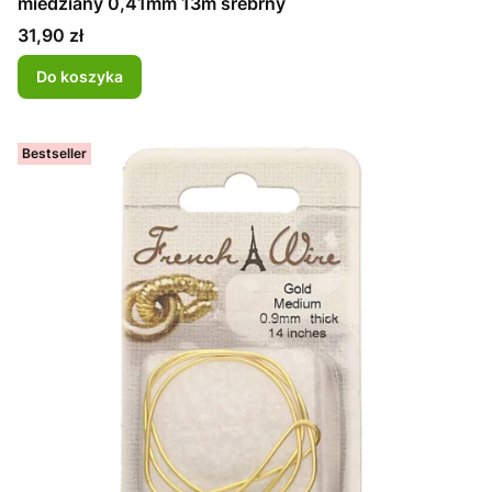
miedziany 0,41mm 13m srebrny
Cena
31,90 zł
Do koszyka
Bestseller