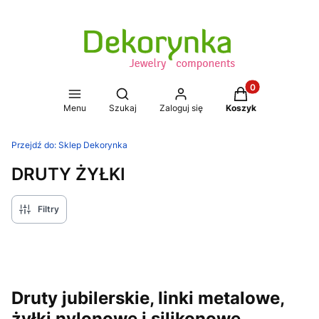
Produkty w koszy
Otwórz wyszukiwarkę
Menu
Szukaj
Zaloguj się
Koszyk
Przejdź do:
Sklep Dekorynka
DRUTY ŻYŁKI
Filtry
Druty jubilerskie, linki metalowe,
żyłki nylonowe i silikonowe.