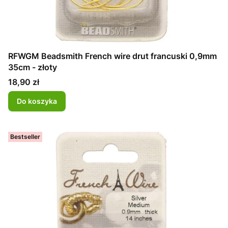
RFWGM Beadsmith French wire drut francuski 0,9mm
35cm - złoty
Cena
18,90 zł
Do koszyka
Bestseller