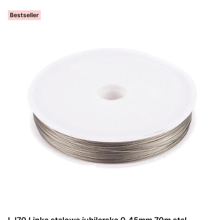
Bestseller
LJ70 Linka stalowa jubilerska 0,45mm 70m stal