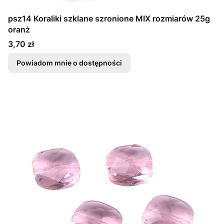
psz14 Koraliki szklane szronione MIX rozmiarów 25g
oranż
Cena
3,70 zł
Powiadom mnie o dostępności