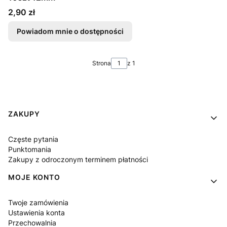
Cena
2,90 zł
Powiadom mnie o dostępności
Strona
z 1
Linki w stopce
ZAKUPY
Częste pytania
Punktomania
Zakupy z odroczonym terminem płatności
MOJE KONTO
Twoje zamówienia
Ustawienia konta
Przechowalnia