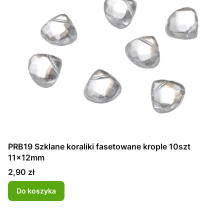
PRB19 Szklane koraliki fasetowane krople 10szt
11x12mm
Cena
2,90 zł
Do koszyka