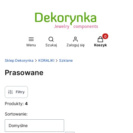
Produkty w koszy
Otwórz wyszukiwarkę
Menu
Szukaj
Zaloguj się
Koszyk
Sklep Dekorynka
KORALIKI
Szklane
Prasowane
Filtry
Produkty:
4
Lista produktów
Sortowanie:
Domyślne