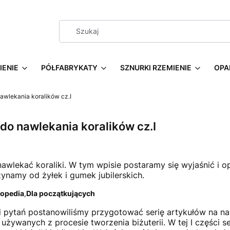
IENIE
PÓŁFABRYKATY
SZNURKI RZEMIENIE
OPA
 nawlekania koralików cz.I
y do nawlekania koralików cz.I
nawlekać koraliki. W tym wpisie postaramy się wyjaśnić i 
zynamy od żyłek i gumek jubilerskich.
lopedia
,
Dla początkujących
i pytań postanowiliśmy przygotować serię artykułów na n
żywanych z procesie tworzenia biżuterii. W tej I części se