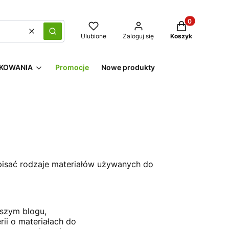
Produkty w kos
Wyczyść
Szukaj
Ulubione
Zaloguj się
Koszyk
KOWANIA
Promocje
Nowe produkty
opisać rodzaje materiałów używanych do
aszym blogu,
rii o materiałach do