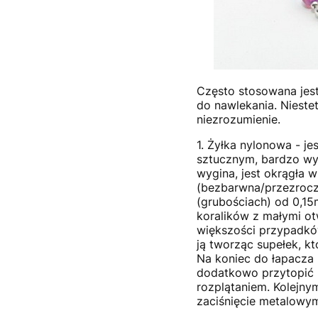
Często stosowana jest
do nawlekania. Nieste
niezrozumienie.
1. Żyłka nylonowa - j
sztucznym, bardzo wyt
wygina, jest okrągła 
(bezbarwna/przezroczy
(grubościach) od 0,15
koralików z małymi ot
większości przypadków
ją tworząc supełek, 
Na koniec do łapacz
dodatkowo przytopić 
rozplątaniem. Kolejny
zaciśnięcie metalowym