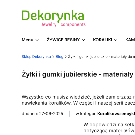
Menu
ŻYWICE RESINY
KORALIKI
KAM
Sklep Dekorynka
Blog
Żyłki i gumki jubilerskie - materiały do
Żyłki i gumki jubilerskie - materiał
Wszystko co musisz wiedzieć, jeżeli zamierzasz 
nawlekania koralików. W części I naszej serii zac
dodano: 27-06-2025
w kategorii
Koralikowa encyk
W odpowiedzi na setk
dotyczącą materiałów u