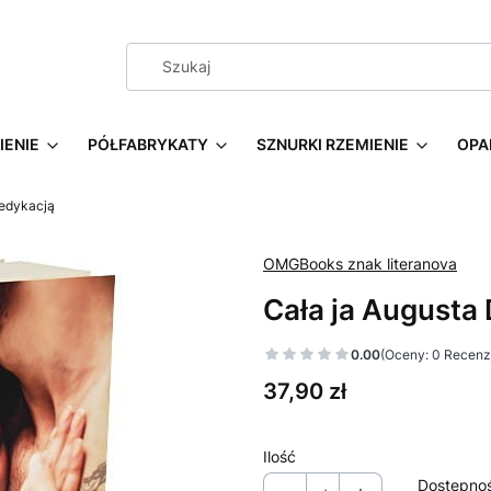
IENIE
PÓŁFABRYKATY
SZNURKI RZEMIENIE
OPA
dedykacją
OMGBooks znak literanova
Cała ja Augusta
0.00
(Oceny: 0 Recenzj
Cena
37,90 zł
Ilość
Dostępno