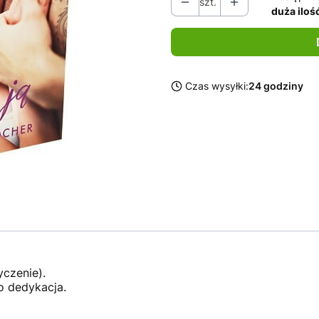
szt.
duża iloś
Czas wysyłki:
24 godziny
yczenie).
o dedykacja.