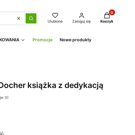
Produkty w kos
Wyczyść
Szukaj
Ulubione
Zaloguj się
Koszyk
KOWANIA
Promocje
Nowe produkty
 Docher książka z dedykacją
e: 0)
ść: