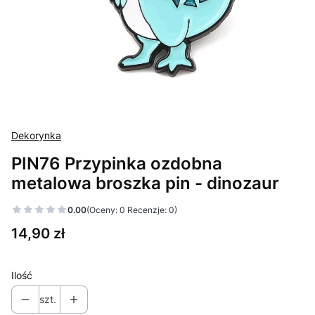
Dekorynka
PIN76 Przypinka ozdobna
metalowa broszka pin - dinozaur
0.00
(Oceny: 0 Recenzje: 0)
Cena
14,90 zł
Ilość
szt.