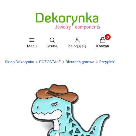
Produkty w koszy
Otwórz wyszukiwarkę
Menu
Szukaj
Zaloguj się
Koszyk
Sklep Dekorynka
POZOSTAŁE
Biżuteria gotowa
Przypinki