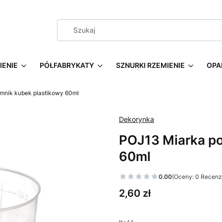
IENIE
PÓŁFABRYKATY
SZNURKI RZEMIENIE
OPA
mnik kubek plastikowy 60ml
Dekorynka
POJ13 Miarka po
60ml
0.00
(Oceny: 0 Recenzj
Cena
2,60 zł