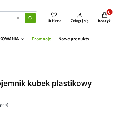
Produkty w kos
Wyczyść
Szukaj
Ulubione
Zaloguj się
Koszyk
KOWANIA
Promocje
Nowe produkty
jemnik kubek plastikowy
e: 0)