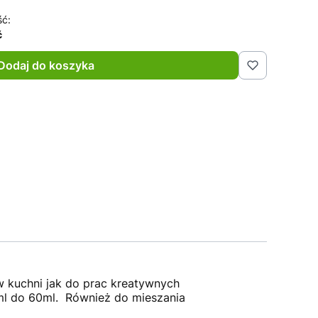
ść:
ć
Dodaj do koszyka
w kuchni jak do prac kreatywnych
5ml do 60ml. Również do mieszania