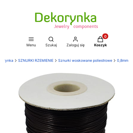
Produkty w koszy
Otwórz wyszukiwarkę
Menu
Szukaj
Zaloguj się
Koszyk
korynka
SZNURKI RZEMIENIE
Sznurki woskowane poliestrowe
0,8mm