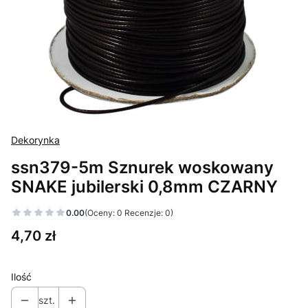
Dekorynka
ssn379-5m Sznurek woskowany
SNAKE jubilerski 0,8mm CZARNY
0.00
(Oceny: 0 Recenzje: 0)
Cena
4,70 zł
Ilość
szt.