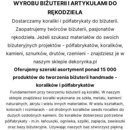
WYROBU BIŻUTERII I ARTYKUŁAMI DO
RĘKODZIEŁA
Dostarczamy koraliki i półfabrykaty do biżuterii.
Zaopatrujemy twórców biżuterii, pasjonatów
rękodzieła. Jeżeli szukasz materiałów do swoich
biżuteryjnych projektów - półfabrykatów, koralików,
kamieni, sznurków, drutów, rzemieni - znajdziesz je w
naszym sklepie dekorynka.pl
Oferujemy szeroki asortyment ponad 15 000
produktów do tworzenia biżuterii handmade -
koralików i półfabrykatów
Fundamentem przy tworzeniu biżuterii są koraliki. W naszym
sklepie znajdziesz koraliki wykonane ze szkła, metalu, kamieni
naturalnych, akrylu i wielu innych materiałów. W wielu kształtach,
kolorach i rozmiarach - od drobnych koralików seeds rocailles do
dużych ozdobnych kamieni. Do koralików dobierzesz potrzebne
półfabrykaty - m.in. łańcuszki, ogniwka, szpilki, zapięcia, zawieszki
oraz bazy biżuteryjne. Używając naszych baz stworzysz piękną