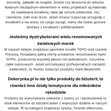
biżuterię, zakładki do książek, breloki czy akcesoria do włosów.
Kolejnym niezbędnym elementem w wielu projektach są materiały
do nawlekania koralików, takie jak sznurki jubilerskie, nici,
rzemienie, żyłki oraz druty. Jeżeli chcesz rozpocząć przygodę z
koralikami a nie wiesz od czego zacząć, mamy dla Ciebie gotowe
zestawy z koralikami i półfabrykatami.
Jesteśmy dystrybutorami wielu renomowanych
światowych marek
W naszym sklepie znajdziesz japońskie koraliki TOHO oraz czeskie
Preciosa. Posiadamy pełną ofertę produktów renomowanej marki
Griffin, producenta wysokiej jakości nici jedwabnych, sznurków,
żyłek nylonowych. Jeżeli potrzebujesz profesjonalnych narzędzi
jubilerskich, to musisz zobaczyć produkty marki Beadsmith.
Dekorynka.pl to nie tylko produkty do biżuterii, to
również inne działy tematyczne dla miłośników
rękodzieła
Produkty do wykonywania odlewów z żywicy uv i epoksydowej to
obok elementów do biżuterii jeden z większych działów w naszym
sklepie. W tej kategorii znajdziesz żywice, foremki silikonowe,