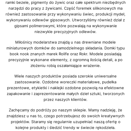
ramki bezele, pigmenty do żywic oraz całe spektrum niezbędnych
narzędzi do pracy z żywicami. Część foremek silikonowych ma
również zastosowanie przy wykonywaniu świec, produkcji mydeł,
wykonywaniu odlewów gipsowych. Utworzyliśmy również dział z
gipsami polimerowymi, które pozwalają na wykonywanie
niezwykle precyzyjnych odlewów.
Miłośnicy modelarstwa znajdą u nas drewniane modele
miniaturowych domków do samodzielnego składania. Domki typu
book nook znanych marek Rolife oraz Rokr. Modele posiadają
precyzyjnie wykonane elementy, z ogromną ilością detali, a po
złożeniu robią oszałamiające wrażenie.
Wiele naszych produktów posiada szerokie uniwersalne
zastosowanie. Ozdobne woreczki materiałowe, pudełka
prezentowe, etykietki i naklejki ozdobne pozwolą na efektowne
zapakowanie i zaprezentowanie małych dzieł sztuki, tworzonych
przez naszych klientów.
Zachęcamy do podróży po naszym sklepie. Mamy nadzieję, że
znajdziesz u nas to, czego potrzebujesz do swoich kreatywnych
projektów. Staramy się regularnie uzupełniać naszą ofertę o
kolejne produkty i śledzić trendy w świecie rękodzieła.